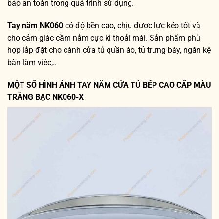
bảo an toàn trong quá trình sử dụng.
Tay nắm NK060
có độ bền cao, chịu được lực kéo tốt và
cho cảm giác cầm nắm cực kì thoải mái. Sản phẩm phù
hợp lắp đặt cho cánh cửa tủ quần áo, tủ trưng bày, ngăn kệ
bàn làm việc,..
MỘT SỐ HÌNH ẢNH TAY NẮM CỬA TỦ BẾP CAO CẤP MÀU
TRẮNG BẠC NK060-X