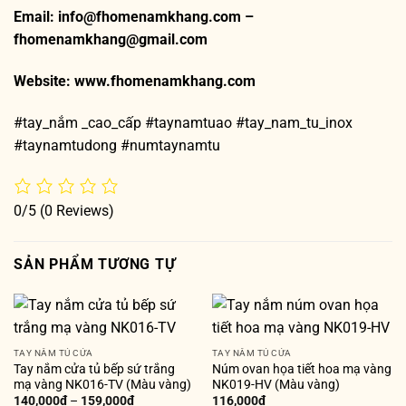
Email: info@fhomenamkhang.com –
fhomenamkhang@gmail.com
Website:
www.fhomenamkhang.com
#tay_nắm _cao_cấp #taynamtuao #tay_nam_tu_inox
#taynamtudong #numtaynamtu
0/5
(0 Reviews)
SẢN PHẨM TƯƠNG TỰ
TAY NẮM TỦ CỬA
TAY NẮM TỦ CỬA
Tay nắm cửa tủ bếp sứ trắng
Núm ovan họa tiết hoa mạ vàng
mạ vàng NK016-TV (Màu vàng)
NK019-HV (Màu vàng)
140,000
₫
–
159,000
₫
116,000
₫