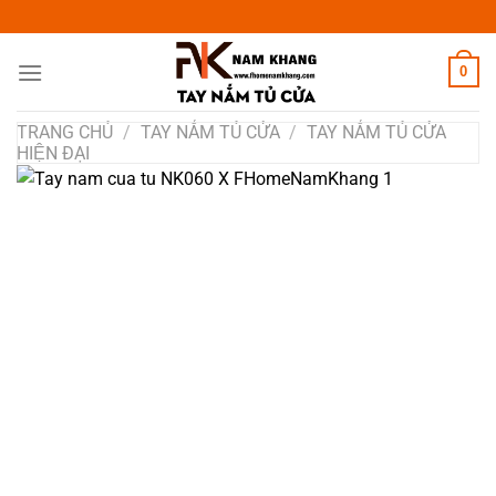
Chuyển
đến
nội
0
dung
TRANG CHỦ
/
TAY NẮM TỦ CỬA
/
TAY NẮM TỦ CỬA
HIỆN ĐẠI