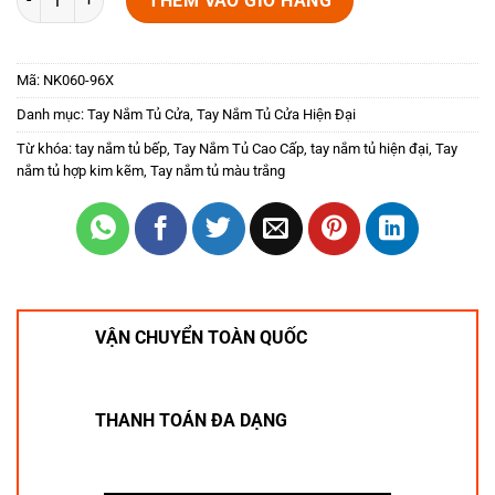
THÊM VÀO GIỎ HÀNG
Mã:
NK060-96X
Danh mục:
Tay Nắm Tủ Cửa
,
Tay Nắm Tủ Cửa Hiện Đại
Từ khóa:
tay nắm tủ bếp
,
Tay Nắm Tủ Cao Cấp
,
tay nắm tủ hiện đại
,
Tay
nắm tủ hợp kim kẽm
,
Tay nắm tủ màu trắng
VẬN CHUYỂN TOÀN QUỐC
THANH TOÁN ĐA DẠNG