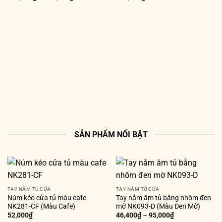
SẢN PHẨM NỔI BẬT
TAY NẮM TỦ CỬA
TAY NẮM TỦ CỬA
Núm kéo cửa tủ màu cafe
Tay nắm âm tủ bằng nhôm đen
NK281-CF (Màu Cafe)
mờ NK093-D (Màu Đen Mờ)
52,000
₫
46,400
₫
–
95,000
₫