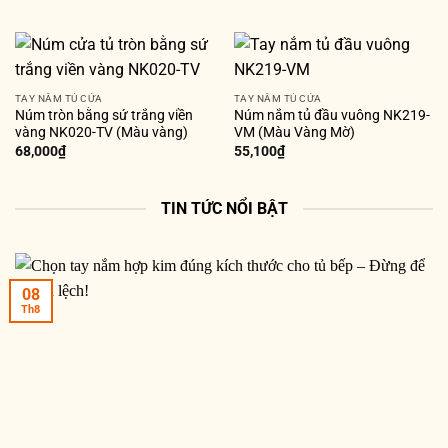
TAY NẮM TỦ CỬA
TAY NẮM TỦ CỬA
Núm tròn bằng sứ trắng viền
Núm nắm tủ đầu vuông NK219-
vàng NK020-TV (Màu vàng)
VM (Màu Vàng Mờ)
68,000
₫
55,100
₫
TIN TỨC NỔI BẬT
08
Th8