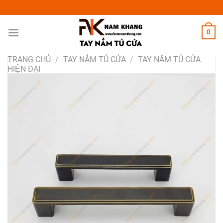
Chuyển
đến
nội
0
dung
TRANG CHỦ
/
TAY NẮM TỦ CỬA
/
TAY NẮM TỦ CỬA
HIỆN ĐẠI