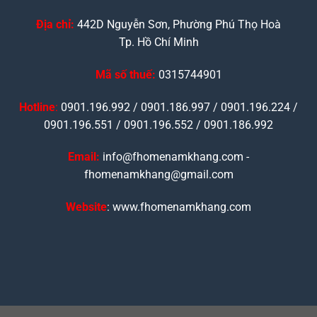
Địa chỉ:
442D Nguyễn Sơn, Phường Phú Thọ Hoà
Tp. Hồ Chí Minh
Mã số thuế:
0315744901
Hotline
:
0901.196.992 / 0901.186.997 / 0901.196.224 /
0901.196.551 / 0901.196.552 / 0901.186.992
Email:
info@fhomenamkhang.com -
fhomenamkhang@gmail.com
Website
: www.fhomenamkhang.com