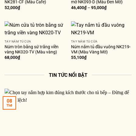
NK281-CF (Màu Cafe)
mờ NK093-D (Màu Đen Mờ)
52,000
₫
46,400
₫
–
95,000
₫
TAY NẮM TỦ CỬA
TAY NẮM TỦ CỬA
Núm tròn bằng sứ trắng viền
Núm nắm tủ đầu vuông NK219-
vàng NK020-TV (Màu vàng)
VM (Màu Vàng Mờ)
68,000
₫
55,100
₫
TIN TỨC NỔI BẬT
08
Th8