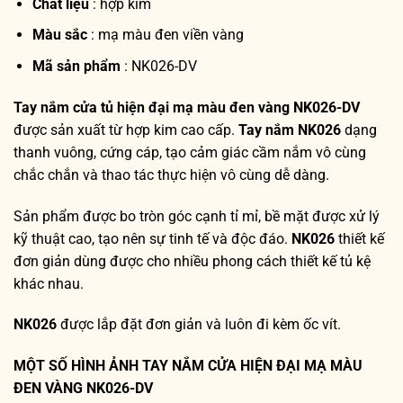
Chất liệu
: hợp kim
Màu sắc
: mạ màu đen viền vàng
Mã sản phẩm
: NK026-DV
Tay nắm cửa tủ hiện đại mạ màu đen vàng NK026-DV
được sản xuất từ hợp kim cao cấp.
Tay nắm NK026
dạng
thanh vuông, cứng cáp, tạo cảm giác cầm nắm vô cùng
chắc chắn và thao tác thực hiện vô cùng dễ dàng.
Sản phẩm được bo tròn góc cạnh tỉ mỉ, bề mặt được xử lý
kỹ thuật cao, tạo nên sự tinh tế và độc đáo.
NK026
thiết kế
đơn giản dùng được cho nhiều phong cách thiết kế tủ kệ
khác nhau.
NK026
được lắp đặt đơn giản và luôn đi kèm ốc vít.
MỘT SỐ HÌNH ẢNH TAY NẮM CỬA HIỆN ĐẠI MẠ MÀU
ĐEN VÀNG NK026-DV