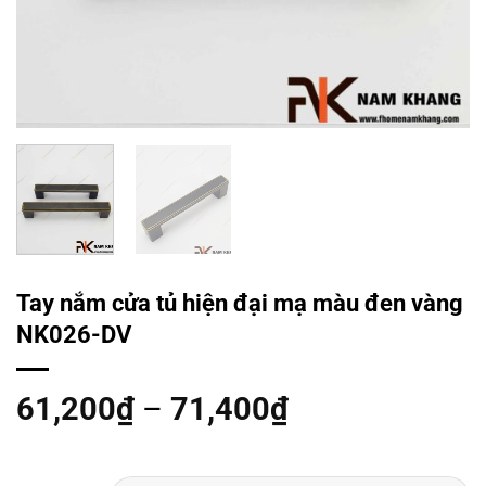
Tay nắm cửa tủ hiện đại mạ màu đen vàng
NK026-DV
61,200
₫
–
71,400
₫