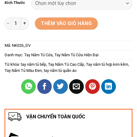
Kích Thước
Tay nắm cửa tủ hiện đại mạ màu đen vàng NK026-DV số lượng
THÊM VÀO GIỎ HÀNG
Mã:
NK026_DV
Danh mục:
Tay Nắm Tủ Cửa
,
Tay Nắm Tủ Cửa Hiện Đại
Từ khóa:
tay nắm tủ bếp
,
Tay Nắm Tủ Cao Cấp
,
Tay nắm tủ hợp kim kẽm
,
Tay Nắm Tủ Màu Đen
,
tay nắm tủ quần áo
VẬN CHUYỂN TOÀN QUỐC