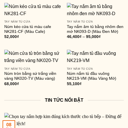
TAY NẮM TỦ CỬA
TAY NẮM TỦ CỬA
Núm kéo cửa tủ màu cafe
Tay nắm âm tủ bằng nhôm đen
NK281-CF (Màu Cafe)
mờ NK093-D (Màu Đen Mờ)
52,000
₫
46,400
₫
–
95,000
₫
TAY NẮM TỦ CỬA
TAY NẮM TỦ CỬA
Núm tròn bằng sứ trắng viền
Núm nắm tủ đầu vuông
vàng NK020-TV (Màu vàng)
NK219-VM (Màu Vàng Mờ)
68,000
₫
55,100
₫
TIN TỨC NỔI BẬT
08