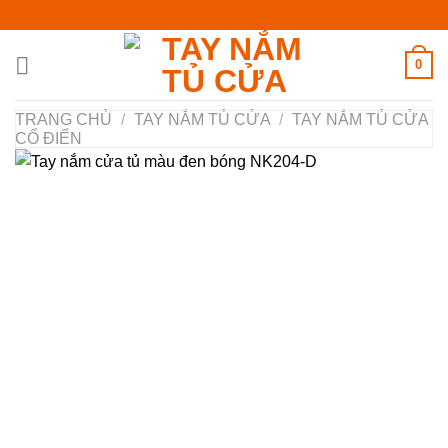
Chuyển
đến
nội
0
dung
TRANG CHỦ
/
TAY NẮM TỦ CỬA
/
TAY NẮM TỦ CỬA
CỔ ĐIỂN