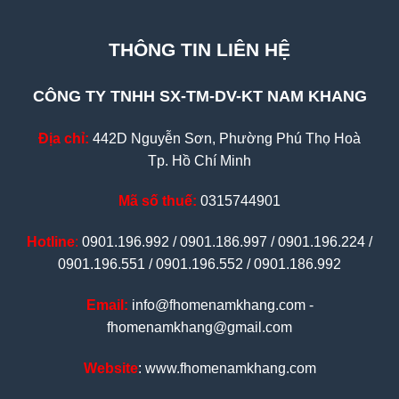
THÔNG TIN LIÊN HỆ
CÔNG TY TNHH SX-TM-DV-KT NAM KHANG
Địa chỉ:
442D Nguyễn Sơn, Phường Phú Thọ Hoà
Tp. Hồ Chí Minh
Mã số thuế:
0315744901
Hotline
:
0901.196.992 / 0901.186.997 / 0901.196.224 /
0901.196.551 / 0901.196.552 / 0901.186.992
Email:
info@fhomenamkhang.com -
fhomenamkhang@gmail.com
Website
: www.fhomenamkhang.com