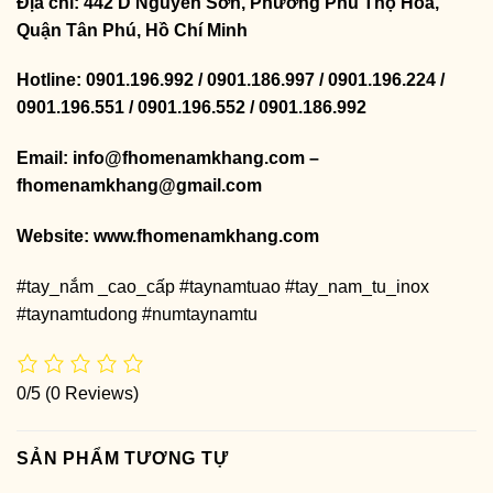
Địa chỉ: 442 D Nguyễn Sơn, Phường Phú Thọ Hoà,
Quận Tân Phú, Hồ Chí Minh
Hotline: 0901.196.992 / 0901.186.997 / 0901.196.224 /
0901.196.551 / 0901.196.552 / 0901.186.992
Email: info@fhomenamkhang.com –
fhomenamkhang@gmail.com
Website:
www.fhomenamkhang.com
#tay_nắm _cao_cấp #taynamtuao #tay_nam_tu_inox
#taynamtudong #numtaynamtu
0/5
(0 Reviews)
SẢN PHẨM TƯƠNG TỰ