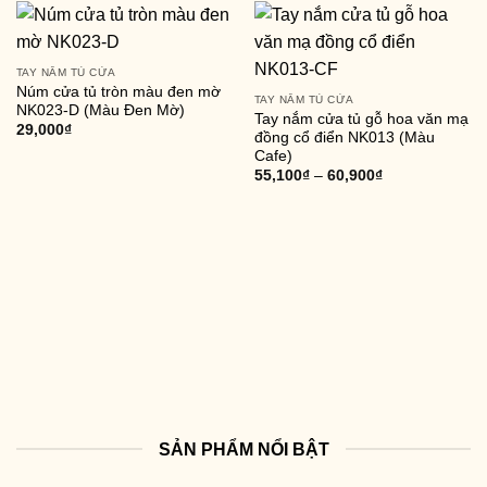
TAY NẮM TỦ CỬA
Núm cửa tủ tròn màu đen mờ
TAY NẮM TỦ CỬA
NK023-D (Màu Đen Mờ)
Tay nắm cửa tủ gỗ hoa văn mạ
29,000
₫
đồng cổ điển NK013 (Màu
Cafe)
55,100
₫
–
60,900
₫
SẢN PHẨM NỔI BẬT