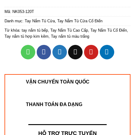
Mã:
NK053-120T
Danh mục:
Tay Nắm Tủ Cửa
,
Tay Nắm Tủ Cửa Cổ Điển
Từ khóa:
tay nắm tủ bếp
,
Tay Nắm Tủ Cao Cấp
,
Tay Nắm Tủ Cổ Điển
,
Tay nắm tủ hợp kim kẽm
,
Tay nắm tủ màu trắng
VẬN CHUYỂN TOÀN QUỐC
THANH TOÁN ĐA DẠNG
HỖ TRỢ TRỰC TUYẾN