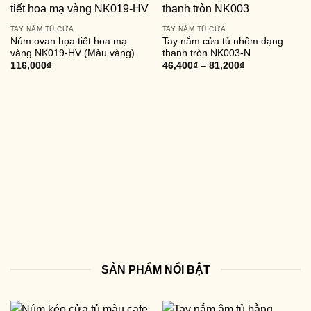
TAY NẮM TỦ CỬA
TAY NẮM TỦ CỬA
Núm ovan họa tiết hoa mạ
Tay nắm cửa tủ nhôm dạng
vàng NK019-HV (Màu vàng)
thanh tròn NK003-N
116,000
₫
46,400
₫
–
81,200
₫
SẢN PHẨM NỔI BẬT