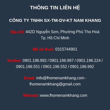
THÔNG TIN LIÊN HỆ
CÔNG TY TNHH SX-TM-DV-KT NAM KHANG
Địa chỉ:
442D Nguyễn Sơn, Phường Phú Thọ Hoà
Tp. Hồ Chí Minh
Mã số thuế:
0315744901
Hotline
:
0901.196.992 / 0901.186.997 / 0901.196.224 /
0901.196.551 / 0901.196.552 / 0901.186.992
Email:
info@fhomenamkhang.com -
fhomenamkhang@gmail.com
Website
: www.fhomenamkhang.com