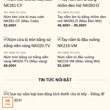
TAY NẮM TỦ CỬA
TAY NẮM TỦ CỬA
Núm kéo cửa tủ màu cafe
Tay nắm âm tủ bằng nhôm đen
NK281-CF (Màu Cafe)
mờ NK093-D (Màu Đen Mờ)
52,000
₫
46,400
₫
–
95,000
₫
TAY NẮM TỦ CỬA
TAY NẮM TỦ CỬA
Núm tròn bằng sứ trắng viền
Núm nắm tủ đầu vuông
vàng NK020-TV (Màu vàng)
NK219-VM (Màu Vàng Mờ)
68,000
₫
55,100
₫
TIN TỨC NỔI BẬT
08
Th8