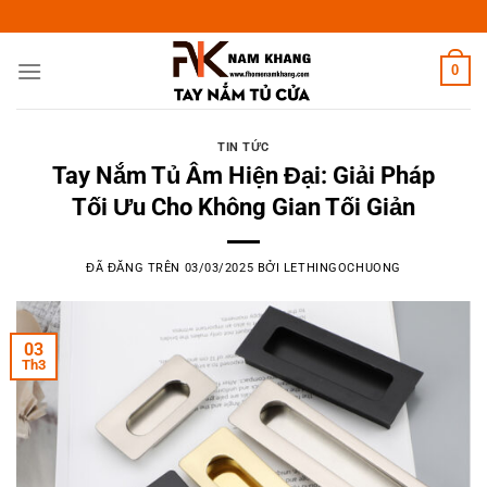
Chuyển
đến
nội
0
dung
TIN TỨC
Tay Nắm Tủ Âm Hiện Đại: Giải Pháp
Tối Ưu Cho Không Gian Tối Giản
ĐÃ ĐĂNG TRÊN
03/03/2025
BỞI
LETHINGOCHUONG
03
Th3