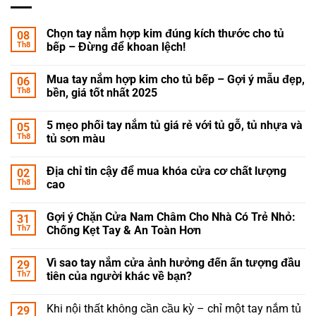
Chọn tay nắm hợp kim đúng kích thước cho tủ
08
Th8
bếp – Đừng để khoan lệch!
Mua tay nắm hợp kim cho tủ bếp – Gợi ý mẫu đẹp,
06
Th8
bền, giá tốt nhất 2025
5 mẹo phối tay nắm tủ giá rẻ với tủ gỗ, tủ nhựa và
05
Th8
tủ sơn màu
Địa chỉ tin cậy để mua khóa cửa cơ chất lượng
02
Th8
cao
Gợi ý Chặn Cửa Nam Châm Cho Nhà Có Trẻ Nhỏ:
31
Th7
Chống Kẹt Tay & An Toàn Hơn
Vì sao tay nắm cửa ảnh hưởng đến ấn tượng đầu
29
Th7
tiên của người khác về bạn?
Khi nội thất không cần cầu kỳ – chỉ một tay nắm tủ
29