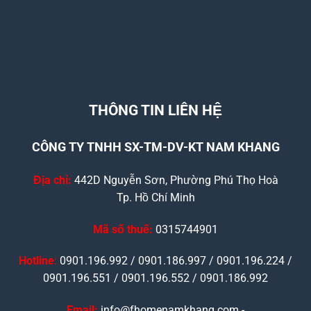
THÔNG TIN LIÊN HỆ
CÔNG TY TNHH SX-TM-DV-KT NAM KHANG
Địa chỉ:
442D Nguyễn Sơn, Phường Phú Thọ Hoà
Tp. Hồ Chí Minh
Mã số thuế:
0315744901
Hotline
:
0901.196.992 / 0901.186.997 / 0901.196.224 /
0901.196.551 / 0901.196.552 / 0901.186.992
Email:
info@fhomenamkhang.com -