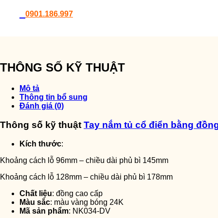
0901.186.997
THÔNG SỐ KỸ THUẬT
Mô tả
Thông tin bổ sung
Đánh giá (0)
Thông số kỹ thuật
Tay nắm tủ cổ điển bằng đồn
Kích thước
:
Khoảng cách lỗ 96mm – chiều dài phủ bì 145mm
Khoảng cách lỗ 128mm – chiều dài phủ bì 178mm
Chất liệu
: đồng cao cấp
Màu sắc
: màu vàng bóng 24K
Mã sản phẩm
: NK034-DV