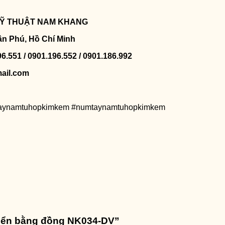
 KỸ THUẬT NAM KHANG
ân Phú, Hồ Chí Minh
96.551 / 0901.196.552 / 0901.186.992
ail.com
taynamtuhopkimkem #numtaynamtuhopkimkem
 điển bằng đồng NK034-DV”