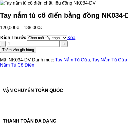
Tay nắm tủ cổ điển bằng đồng NK034-
120,000
₫
–
138,000
₫
Kích Thước
Xóa
Tay
nắm
Thêm vào giỏ hàng
tủ
cổ
Mã:
NK034-DV
Danh mục:
Tay Nắm Tủ Cửa
,
Tay Nắm Tủ Cửa
điển
Nắm Tủ Cổ Điển
bằng
đồng
NK034-
DV
số
VẬN CHUYỂN TOÀN QUỐC
lượng
THANH TOÁN ĐA DẠNG