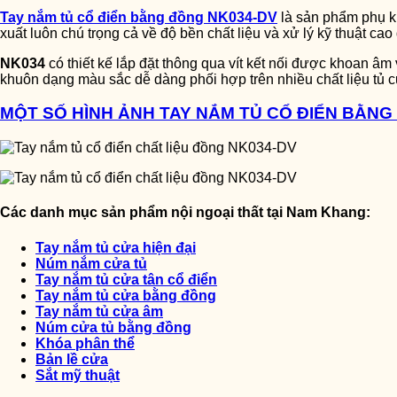
Tay nắm tủ cổ điển bằng đồng NK034-DV
là sản phẩm phụ ki
xuất luôn chú trọng cả về độ bền chất liệu và xử lý kỹ thuật ca
NK034
có thiết kế lắp đặt thông qua vít kết nối được khoan â
khuôn dạng màu sắc dễ dàng phối hợp trên nhiều chất liệu tủ c
MỘT SỐ HÌNH ẢNH TAY NẮM TỦ CỔ ĐIỂN BẰNG
Các danh mục sản phẩm nội ngoại thất tại Nam Khang:
Tay nắm tủ cửa hiện đại
Núm nắm cửa tủ
Tay nắm tủ cửa tân cổ điển
Tay nắm tủ cửa bằng đồng
Tay nắm tủ cửa âm
Núm cửa tủ bằng đồng
Khóa phân thể
Bản lề cửa
Sắt mỹ thuật