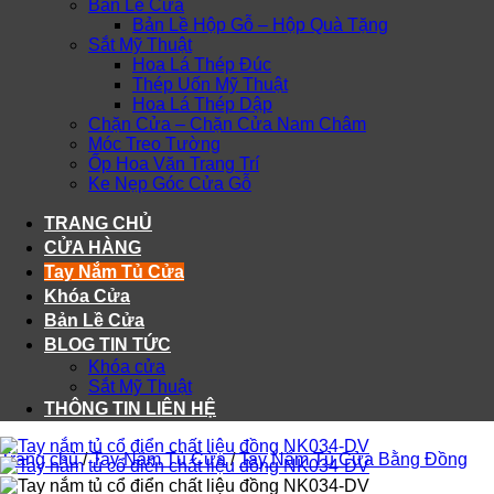
Bản Lề Cửa
Bản Lề Hộp Gỗ – Hộp Quà Tặng
Sắt Mỹ Thuật
Hoa Lá Thép Đúc
Thép Uốn Mỹ Thuật
Hoa Lá Thép Dập
Chặn Cửa – Chặn Cửa Nam Châm
Móc Treo Tường
Ốp Hoa Văn Trang Trí
Ke Nẹp Góc Cửa Gỗ
TRANG CHỦ
CỬA HÀNG
Tay Nắm Tủ Cửa
Khóa Cửa
Bản Lề Cửa
BLOG TIN TỨC
Khóa cửa
Sắt Mỹ Thuật
THÔNG TIN LIÊN HỆ
Trang chủ
/
Tay Nắm Tủ Cửa
/
Tay Nắm Tủ Cửa Bằng Đồng