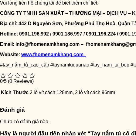
Vui lòng liên hệ chúng tôi để biết thêm chi tiết:
CÔNG TY TNHH SẢN XUẤT – THƯƠNG MẠI – DỊCH VỤ –
Địa chỉ: 442 D Nguyễn Sơn, Phường Phú Thọ Hoà, Quận T
Hotline: 0901.196.992 / 0901.186.997 / 0901.196.224 / 0901.1
Email: info@fhomenamkhang.com – fhomenamkhang@gm
Website:
www.fhomenamkhang.com
#tay_nắm_tủ_cao_cấp #taynamtuquanao #tay_nam_tu_bep #
0/5
(0 Reviews)
Kích Thước
2 lỗ vít cách 128mm, 2 lỗ vít cách 96mm
Đánh giá
Chưa có đánh giá nào.
Hãy là người đầu tiên nhận xét “Tay nắm tủ cổ