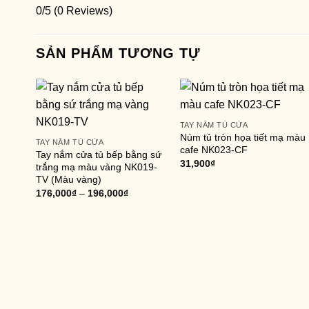
0/5
(0 Reviews)
SẢN PHẨM TƯƠNG TỰ
TAY NẮM TỦ CỬA
Núm tủ tròn họa tiết mạ màu
TAY NẮM TỦ CỬA
cafe NK023-CF
Tay nắm cửa tủ bếp bằng sứ
31,900
₫
trắng mạ màu vàng NK019-
TV (Màu vàng)
176,000
₫
–
196,000
₫