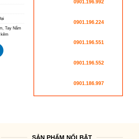
0901.196.992
ại
0901.196.224
ẽm
,
Tay Nắm
m kẽm
0901.196.551
0901.196.552
0901.186.997
SẢN PHẨM NỔI BẬT