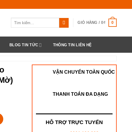
Tìm
0
GIỎ HÀNG /
0
₫
kiếm:
BLOG TIN TỨC
THÔNG TIN LIÊN HỆ
éo
VẬN CHUYỂN TOÀN QUỐC
Mờ)
THANH TOÁN ĐA DẠNG
hôm Mờ) số lượng
HỖ TRỢ TRỰC TUYẾN