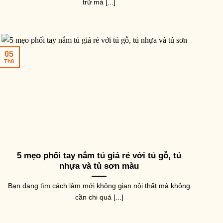
trữ mà [...]
05
Th8
5 mẹo phối tay nắm tủ giá rẻ với tủ gỗ, tủ
nhựa và tủ sơn màu
AY NẮM TỦ CỬA
TAY NẮM TỦ CỬA
TAY NĂ
Bạn đang tìm cách làm mới không gian nội thất mà không
ay nắm cửa tủ nội thất họa
Tay nắm cửa tủ màu đen mờ
Tay n
iết mạ màu cafe NK023-CF
NK022-D (Màu Đen Mờ)
vàng
cần chi quá [...]
Màu Cafe)
62,000
₫
–
69,000
₫
176,0
9,300
₫
–
55,100
₫