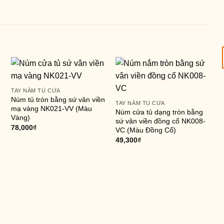
TAY NẮM TỦ CỬA
Núm tủ tròn bằng sứ vân viền
TAY NẮM TỦ CỬA
mạ vàng NK021-VV (Màu
Núm cửa tủ dạng tròn bằng
Vàng)
sứ vân viền đồng cổ NK008-
78,000
₫
VC (Màu Đồng Cổ)
49,300
₫
T
T
t
(
4