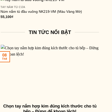
TAY NẮM TỦ CỬA
Núm nắm tủ đầu vuông NK219-VM (Màu Vàng Mờ)
55,100
₫
TIN TỨC NỔI BẬT
08
Th8
Chọn tay nắm hợp kim đúng kích thước cho tủ
bếp – Đừng để khoan lệch!