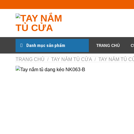
Chuyển
đến
nội
dung
Danh mục sản phẩm
TRANG CHỦ
C
TRANG CHỦ
/
TAY NẮM TỦ CỬA
/
TAY NẮM TỦ CƯ