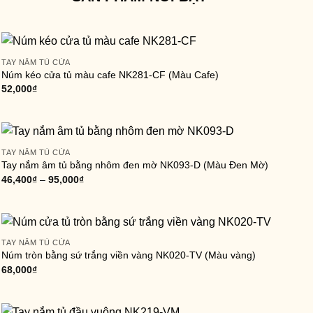
TAY NẮM TỦ CỬA
Núm kéo cửa tủ màu cafe NK281-CF (Màu Cafe)
52,000
₫
TAY NẮM TỦ CỬA
Tay nắm âm tủ bằng nhôm đen mờ NK093-D (Màu Đen Mờ)
46,400
₫
–
95,000
₫
TAY NẮM TỦ CỬA
Núm tròn bằng sứ trắng viền vàng NK020-TV (Màu vàng)
68,000
₫