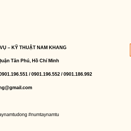
 VỤ – KỸ THUẬT NAM KHANG
Quận Tân Phú, Hồ Chí Minh
 0901.196.551 / 0901.196.552 / 0901.186.992
ng@gmail.com
taynamtudong #numtaynamtu