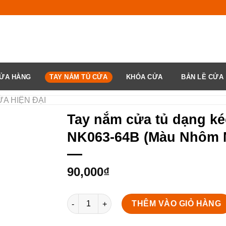
ỬA HÀNG
TAY NẮM TỦ CỬA
KHÓA CỬA
BẢN LỀ CỬA
̉A HIỆN ĐẠI
Tay nắm cửa tủ dạng k
NK063-64B (Màu Nhôm 
90,000
₫
Tay nắm cửa tủ dạng kéo NK063-64B (Màu N
THÊM VÀO GIỎ HÀNG