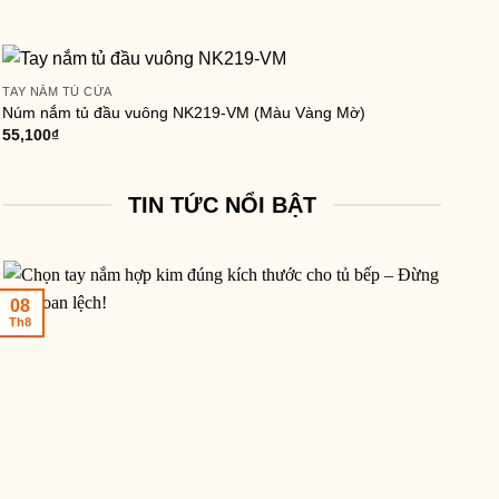
TAY NẮM TỦ CỬA
Núm nắm tủ đầu vuông NK219-VM (Màu Vàng Mờ)
55,100
₫
TIN TỨC NỔI BẬT
08
Th8