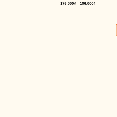
176,000
₫
–
196,000
₫
T
T
đ
6