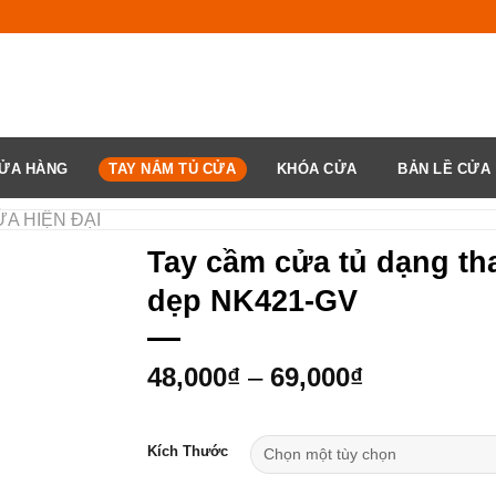
ỬA HÀNG
TAY NẮM TỦ CỬA
KHÓA CỬA
BẢN LỀ CỬA
̉A HIỆN ĐẠI
Tay cầm cửa tủ dạng th
dẹp NK421-GV
48,000
₫
–
69,000
₫
Kích Thước