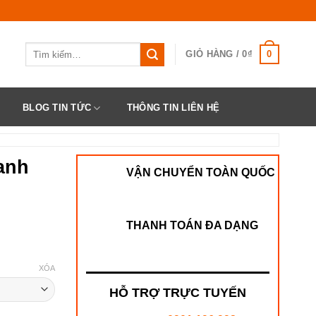
Tìm
0
GIỎ HÀNG /
0
₫
kiếm:
BLOG TIN TỨC
THÔNG TIN LIÊN HỆ
anh
VẬN CHUYỂN TOÀN QUỐC
THANH TOÁN ĐA DẠNG
XÓA
HỖ TRỢ TRỰC TUYẾN