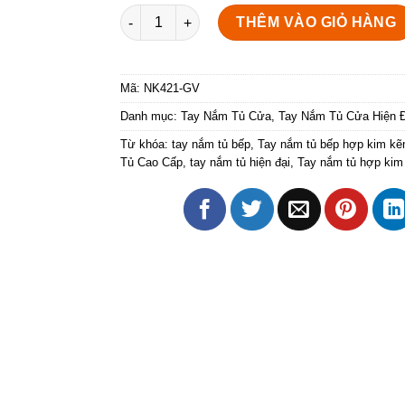
Tay cầm cửa tủ dạng thanh dẹp NK421-GV số
THÊM VÀO GIỎ HÀNG
Mã:
NK421-GV
Danh mục:
Tay Nắm Tủ Cửa
,
Tay Nắm Tủ Cửa Hiện Đ
Từ khóa:
tay nắm tủ bếp
,
Tay nắm tủ bếp hợp kim k
Tủ Cao Cấp
,
tay nắm tủ hiện đại
,
Tay nắm tủ hợp ki