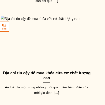
cần chi quá [...]
AY NẮM TỦ CỬA
TAY NẮM TỦ CỬA
TAY NĂ
02
ay nắm cửa tủ bếp sứ trắng
Núm ovan họa tiết hoa mạ
Tay n
Th8
ồng cổ NK008-TC
vàng NK019-HV (Màu vàng)
màu 
Cafe)
0,900
₫
–
81,200
₫
116,000
₫
63,80
Địa chỉ tin cậy để mua khóa cửa cơ chất lượng
cao
An toàn là một trong những mối quan tâm hàng đầu của
mỗi gia đình. [...]