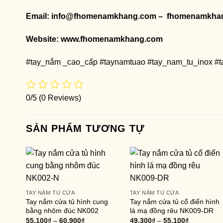
Email: info@fhomenamkhang.com – fhomenamkha
Website:
www.fhomenamkhang.com
#tay_nắm _cao_cấp #taynamtuao #tay_nam_tu_inox #
0/5
(0 Reviews)
SẢN PHẨM TƯƠNG TỰ
TAY NẮM TỦ CỬA
TAY NẮM TỦ CỬA
Tay nắm cửa tủ hình cung
Tay nắm cửa tủ cổ điển hình
bằng nhôm đúc NK002
lá mạ đồng rêu NK009-DR
55,100
₫
–
60,900
₫
49,300
₫
–
55,100
₫