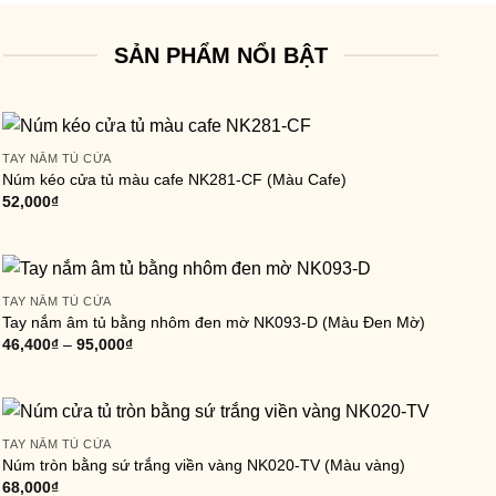
SẢN PHẨM NỔI BẬT
TAY NẮM TỦ CỬA
Núm kéo cửa tủ màu cafe NK281-CF (Màu Cafe)
52,000
₫
TAY NẮM TỦ CỬA
Tay nắm âm tủ bằng nhôm đen mờ NK093-D (Màu Đen Mờ)
46,400
₫
–
95,000
₫
TAY NẮM TỦ CỬA
Núm tròn bằng sứ trắng viền vàng NK020-TV (Màu vàng)
68,000
₫