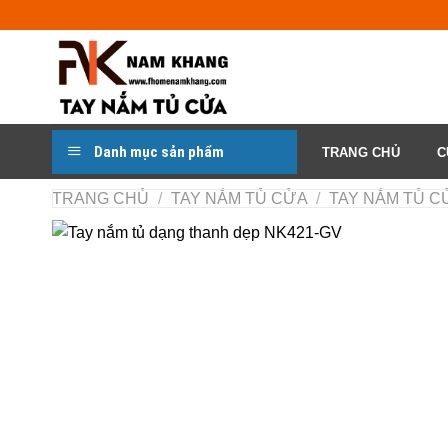
Chuyển
đến
nội
dung
Danh mục sản phẩm
TRANG CHỦ
C
TRANG CHỦ
/
TAY NẮM TỦ CỬA
/
TAY NẮM TỦ CƯ