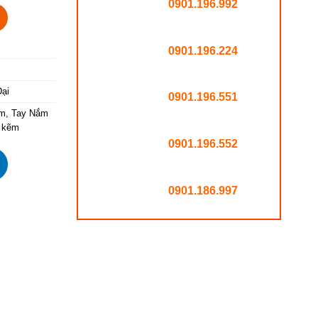
0901.196.992
 lượng
0901.196.224
ại
0901.196.551
ẽm
,
Tay Nắm
m kẽm
0901.196.552
0901.186.997