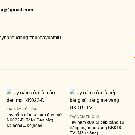
ng@gmail.com
taynamtudong #numtaynamtu
TAY NẮM TỦ CỬA
Tay nắm cửa tủ màu đen mờ
TAY NẮM TỦ CỬA
NK022-D (Màu Đen Mờ)
Tay nắm cửa tủ bếp bằng sứ
62,000
₫
–
69,000
₫
trắng mạ màu vàng NK019-
TV (Màu vàng)