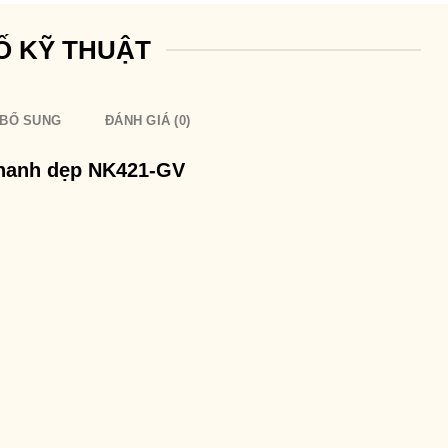
Ố KỸ THUẬT
 BỔ SUNG
ĐÁNH GIÁ (0)
thanh dẹp NK421-GV