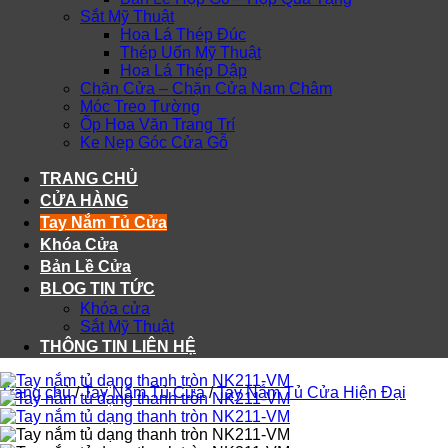
Sắt Mỹ Thuật
Hoa Lá Thép Đúc
Thép Uốn Mỹ Thuật
Hoa Lá Thép Dập
Chặn Cửa – Chặn Cửa Nam Châm
Móc Treo Tường
Ốp Hoa Văn Trang Trí
Ke Nẹp Góc Cửa Gỗ
TRANG CHỦ
CỬA HÀNG
Tay Nắm Tủ Cửa
Khóa Cửa
Bản Lề Cửa
BLOG TIN TỨC
Khóa cửa
Sắt Mỹ Thuật
THÔNG TIN LIÊN HỆ
Trang chủ
/
Tay Nắm Tủ Cửa
/
Tay Nắm Tủ Cửa Hiện Đại