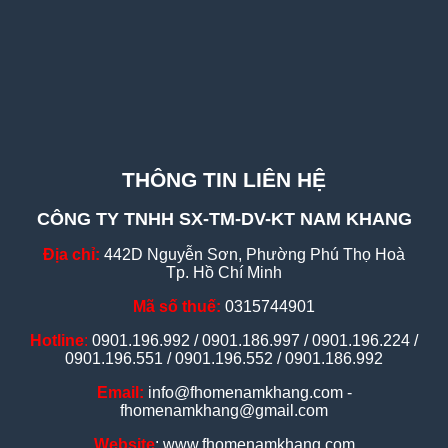
THÔNG TIN LIÊN HỆ
CÔNG TY TNHH SX-TM-DV-KT NAM KHANG
Địa chỉ:
442D Nguyễn Sơn, Phường Phú Thọ Hoà
Tp. Hồ Chí Minh
Mã số thuế:
0315744901
Hotline
:
0901.196.992 / 0901.186.997 / 0901.196.224 /
0901.196.551 / 0901.196.552 / 0901.186.992
Email:
info@fhomenamkhang.com -
fhomenamkhang@gmail.com
Website
: www.fhomenamkhang.com