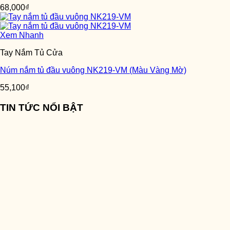
68,000
₫
Xem Nhanh
Tay Nắm Tủ Cửa
Núm nắm tủ đầu vuông NK219-VM (Màu Vàng Mờ)
55,100
₫
TIN TỨC NỔI BẬT