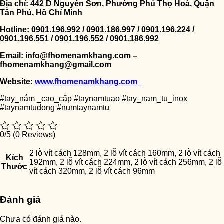
Địa chỉ: 442 D Nguyễn Sơn, Phường Phú Thọ Hoà, Quận
Tân Phú, Hồ Chí Minh
Hotline: 0901.196.992 / 0901.186.997 / 0901.196.224 /
0901.196.551 / 0901.196.552 / 0901.186.992
Email: info@fhomenamkhang.com –
fhomenamkhang@gmail.com
Website:
www.fhomenamkhang.com
#tay_nắm _cao_cấp #taynamtuao #tay_nam_tu_inox
#taynamtudong #numtaynamtu
0/5
(0 Reviews)
2 lỗ vít cách 128mm, 2 lỗ vít cách 160mm, 2 lỗ vít cách
Kích
192mm, 2 lỗ vít cách 224mm, 2 lỗ vít cách 256mm, 2 lỗ
Thước
vít cách 320mm, 2 lỗ vít cách 96mm
Đánh giá
Chưa có đánh giá nào.