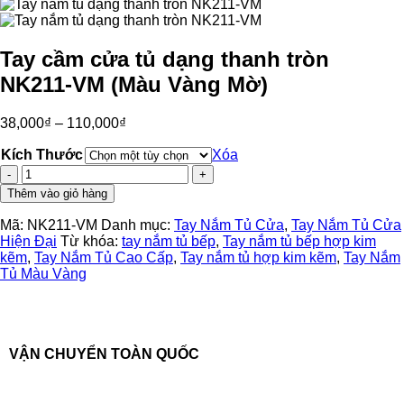
Tay cầm cửa tủ dạng thanh tròn
NK211-VM (Màu Vàng Mờ)
38,000
₫
–
110,000
₫
Kích Thước
Xóa
Tay
cầm
Thêm vào giỏ hàng
cửa
tủ
Mã:
NK211-VM
Danh mục:
Tay Nắm Tủ Cửa
,
Tay Nắm Tủ Cửa
dạng
Hiện Đại
Từ khóa:
tay nắm tủ bếp
,
Tay nắm tủ bếp hợp kim
thanh
kẽm
,
Tay Nắm Tủ Cao Cấp
,
Tay nắm tủ hợp kim kẽm
,
Tay Nắm
tròn
Tủ Màu Vàng
NK211-
VM
(Màu
Vàng
Mờ)
VẬN CHUYỂN TOÀN QUỐC
số
lượng