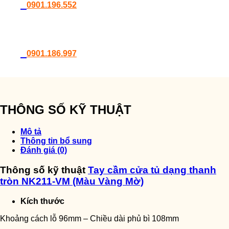
0901.196.552
0901.186.997
THÔNG SỐ KỸ THUẬT
Mô tả
Thông tin bổ sung
Đánh giá (0)
Thông số kỹ thuật
Tay cầm cửa tủ dạng thanh
tròn NK211-VM (Màu Vàng Mờ)
Kích thước
Khoảng cách lỗ 96mm – Chiều dài phủ bì 108mm