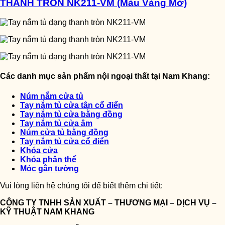
THANH TRÒN NK211-VM (Màu Vàng Mờ)
Các danh mục sản phẩm nội ngoại thất tại Nam Khang:
Núm nắm cửa tủ
Tay nắm tủ cửa tân cổ điển
Tay nắm tủ cửa bằng đồng
Tay nắm tủ cửa âm
Núm cửa tủ bằng đồng
Tay nắm tủ cửa cổ điển
Khóa cửa
Khóa phân thể
Móc gắn tường
Vui lòng liên hệ chúng tôi để biết thêm chi tiết:
CÔNG TY TNHH SẢN XUẤT – THƯƠNG MẠI – DỊCH VỤ –
KỸ THUẬT NAM KHANG