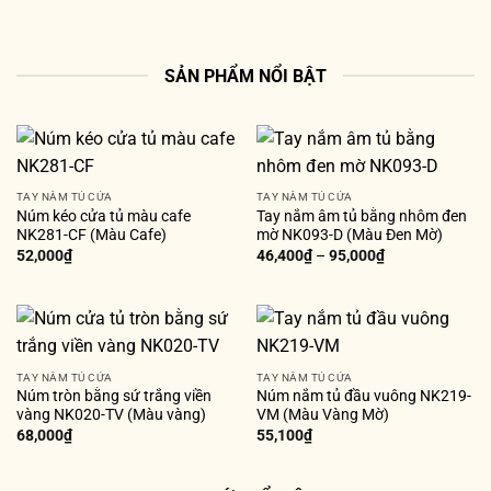
SẢN PHẨM NỔI BẬT
TAY NẮM TỦ CỬA
TAY NẮM TỦ CỬA
Núm kéo cửa tủ màu cafe
Tay nắm âm tủ bằng nhôm đen
NK281-CF (Màu Cafe)
mờ NK093-D (Màu Đen Mờ)
52,000
₫
46,400
₫
–
95,000
₫
TAY NẮM TỦ CỬA
TAY NẮM TỦ CỬA
Núm tròn bằng sứ trắng viền
Núm nắm tủ đầu vuông NK219-
vàng NK020-TV (Màu vàng)
VM (Màu Vàng Mờ)
68,000
₫
55,100
₫