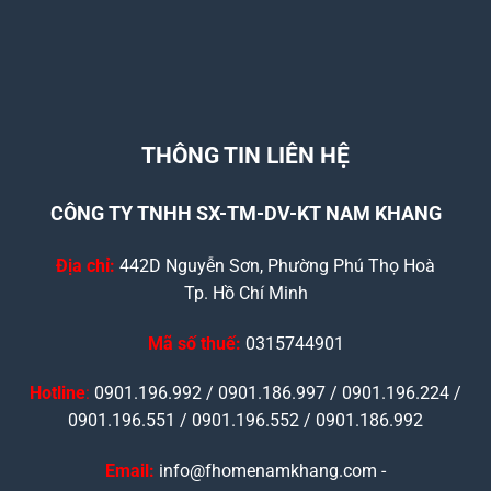
THÔNG TIN LIÊN HỆ
CÔNG TY TNHH SX-TM-DV-KT NAM KHANG
Địa chỉ:
442D Nguyễn Sơn, Phường Phú Thọ Hoà
Tp. Hồ Chí Minh
Mã số thuế:
0315744901
Hotline
:
0901.196.992 / 0901.186.997 / 0901.196.224 /
0901.196.551 / 0901.196.552 / 0901.186.992
Email:
info@fhomenamkhang.com -