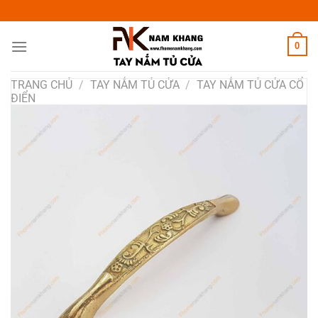
Chuyển
đến
nội
0
dung
TRANG CHỦ
/
TAY NẮM TỦ CỬA
/
TAY NẮM TỦ CỬA CỔ
ĐIỂN