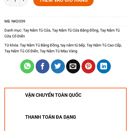
THÊM VÀO GIỎ HÀNG
Mã:
NKD039
Danh mục:
Tay Nắm Tủ Cửa
,
Tay Nắm Tủ Cửa Bằng Đồng
,
Tay Nắm Tủ
Cửa Cổ Điển
Từ khóa:
Tay Nắm Tủ Bằng Đồng
,
tay nắm tủ bếp
,
Tay Nắm Tủ Cao Cấp
,
Tay Nắm Tủ Cổ Điển
,
Tay Nắm Tủ Màu Vàng
VẬN CHUYỂN TOÀN QUỐC
THANH TOÁN ĐA DẠNG