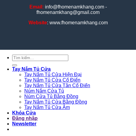
Email:
info@fhomenamkhang.com -
fhomenamkhang@gmail.com
Website
: www.fhomenamkhang.com
Tìm
kiếm:
Tay Nắm Tủ Cửa
Tay Nắm Tủ Cửa Hiện Đại
Tay Nắm Tủ Cửa Cổ Điển
Tay Nắm Tủ Cửa Tân Cổ Điển
Núm Nắm Cửa Tủ
Núm Cửa Tủ Bằng Đồng
Tay Nắm Tủ Cửa Bằng Đồng
Tay Nắm Tủ Cửa Âm
Khóa Cửa
Đăng nhập
Newsletter