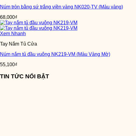
Núm tròn bằng sứ trắng viền vàng NK020-TV (Màu vàng)
68,000
₫
Xem Nhanh
Tay Nắm Tủ Cửa
Núm nắm tủ đầu vuông NK219-VM (Màu Vàng Mờ)
55,100
₫
TIN TỨC NỔI BẬT