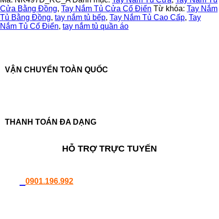
cổ
Cửa Bằng Đồng
,
Tay Nắm Tủ Cửa Cổ Điển
Từ khóa:
Tay Nắm
điển
Tủ Bằng Đồng
,
tay nắm tủ bếp
,
Tay Nắm Tủ Cao Cấp
,
Tay
hoàng
Nắm Tủ Cổ Điển
,
tay nắm tủ quần áo
gia
NK497D-
RC-
A
số
VẬN CHUYỂN TOÀN QUỐC
lượng
THANH TOÁN ĐA DẠNG
HỖ TRỢ TRỰC TUYẾN
0901.196.992