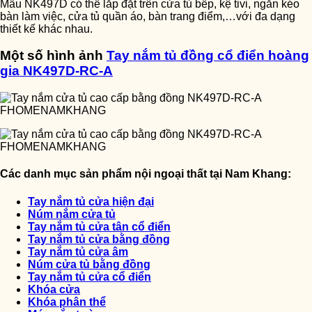
Mẫu NK497D có thể lắp đặt trên cửa tủ bếp, kệ tivi, ngăn kéo
bàn làm việc, cửa tủ quần áo, bàn trang điểm,…với đa dạng
thiết kế khác nhau.
Một số hình ảnh
Tay nắm tủ đồng cổ điển hoàng
gia NK497D-RC-A
Các danh mục sản phẩm nội ngoại thất tại Nam Khang:
Tay nắm tủ cửa hiện đại
Núm nắm cửa tủ
Tay nắm tủ cửa tân cổ điển
Tay nắm tủ cửa bằng đồng
Tay nắm tủ cửa âm
Núm cửa tủ bằng đồng
Tay nắm tủ cửa cổ điển
Khóa cửa
Khóa phân thể