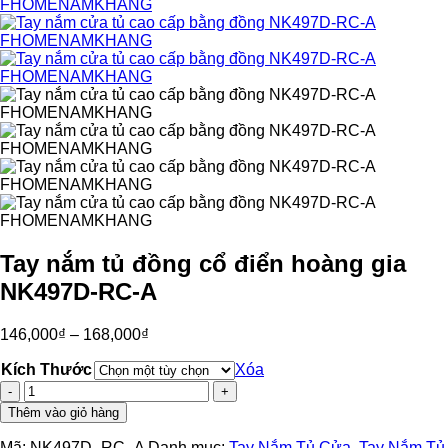
Tay nắm tủ đồng cổ điển hoàng gia
NK497D-RC-A
146,000
₫
–
168,000
₫
Kích Thước
Xóa
Tay
nắm
Thêm vào giỏ hàng
tủ
đồng
Mã:
NK497D_RC_A
Danh mục:
Tay Nắm Tủ Cửa
,
Tay Nắm Tủ