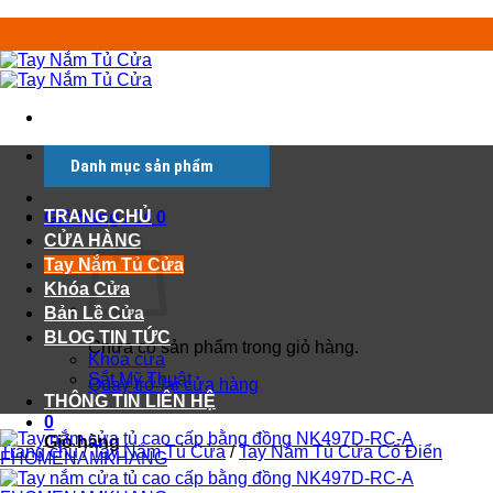
Chuyển
đến
nội
dung
Tìm
Danh mục sản phẩm
kiếm:
TRANG CHỦ
Giỏ hàng /
0
₫
0
CỬA HÀNG
Tay Nắm Tủ Cửa
Khóa Cửa
Bản Lề Cửa
BLOG TIN TỨC
Chưa có sản phẩm trong giỏ hàng.
Khóa cửa
Sắt Mỹ Thuật
Quay trở lại cửa hàng
THÔNG TIN LIÊN HỆ
0
Giỏ hàng
Trang chủ
/
Tay Nắm Tủ Cửa
/
Tay Nắm Tủ Cửa Cổ Điển