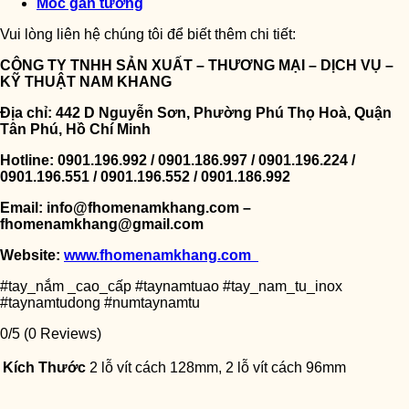
Móc gắn tường
Vui lòng liên hệ chúng tôi để biết thêm chi tiết:
CÔNG TY TNHH SẢN XUẤT – THƯƠNG MẠI – DỊCH VỤ –
KỸ THUẬT NAM KHANG
Địa chỉ: 442 D Nguyễn Sơn, Phường Phú Thọ Hoà, Quận
Tân Phú, Hồ Chí Minh
Hotline: 0901.196.992 / 0901.186.997 / 0901.196.224 /
0901.196.551 / 0901.196.552 / 0901.186.992
Email: info@fhomenamkhang.com –
fhomenamkhang@gmail.com
Website:
www.fhomenamkhang.com
#tay_nắm _cao_cấp #taynamtuao #tay_nam_tu_inox
#taynamtudong #numtaynamtu
0/5
(0 Reviews)
Kích Thước
2 lỗ vít cách 128mm, 2 lỗ vít cách 96mm