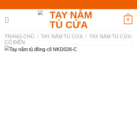
Chuyển
đến
nội
0
dung
TRANG CHỦ
/
TAY NẮM TỦ CỬA
/
TAY NẮM TỦ CỬA
CỔ ĐIỂN