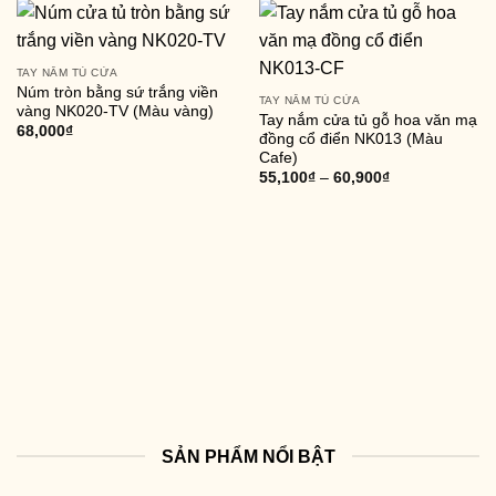
TAY NẮM TỦ CỬA
Núm tròn bằng sứ trắng viền
TAY NẮM TỦ CỬA
vàng NK020-TV (Màu vàng)
Tay nắm cửa tủ gỗ hoa văn mạ
68,000
₫
đồng cổ điển NK013 (Màu
Cafe)
55,100
₫
–
60,900
₫
SẢN PHẨM NỔI BẬT