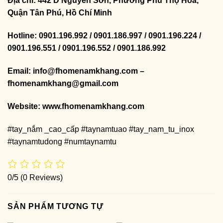
Địa chỉ: 442 D Nguyễn Sơn, Phường Phú Thọ Hoà,
Quận Tân Phú, Hồ Chí Minh
Hotline: 0901.196.992 / 0901.186.997 / 0901.196.224 /
0901.196.551 / 0901.196.552 / 0901.186.992
Email: info@fhomenamkhang.com –
fhomenamkhang@gmail.com
Website:
www.fhomenamkhang.com
#tay_nắm _cao_cấp #taynamtuao #tay_nam_tu_inox
#taynamtudong #numtaynamtu
0/5
(0 Reviews)
SẢN PHẨM TƯƠNG TỰ