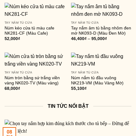
TAY NẮM TỦ CỬA
TAY NẮM TỦ CỬA
Núm kéo cửa tủ màu cafe
Tay nắm âm tủ bằng nhôm đen
NK281-CF (Màu Cafe)
mờ NK093-D (Màu Đen Mờ)
52,000
₫
46,400
₫
–
95,000
₫
TAY NẮM TỦ CỬA
TAY NẮM TỦ CỬA
Núm tròn bằng sứ trắng viền
Núm nắm tủ đầu vuông
vàng NK020-TV (Màu vàng)
NK219-VM (Màu Vàng Mờ)
68,000
₫
55,100
₫
TIN TỨC NỔI BẬT
08