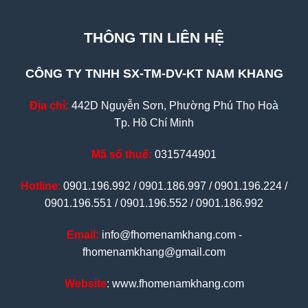
THÔNG TIN LIÊN HỆ
CÔNG TY TNHH SX-TM-DV-KT NAM KHANG
Địa chỉ:
442D Nguyễn Sơn, Phường Phú Thọ Hoà
Tp. Hồ Chí Minh
Mã số thuế:
0315744901
Hotline
:
0901.196.992 / 0901.186.997 / 0901.196.224 /
0901.196.551 / 0901.196.552 / 0901.186.992
Email:
info@fhomenamkhang.com -
fhomenamkhang@gmail.com
Website
: www.fhomenamkhang.com