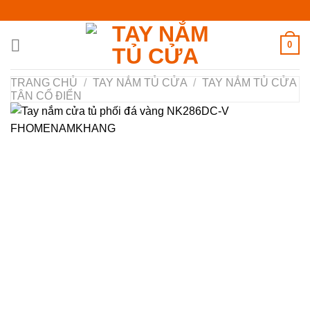
Chuyển
đến
nội
0
dung
TRANG CHỦ
/
TAY NẮM TỦ CỬA
/
TAY NẮM TỦ CỬA
TÂN CỔ ĐIỂN