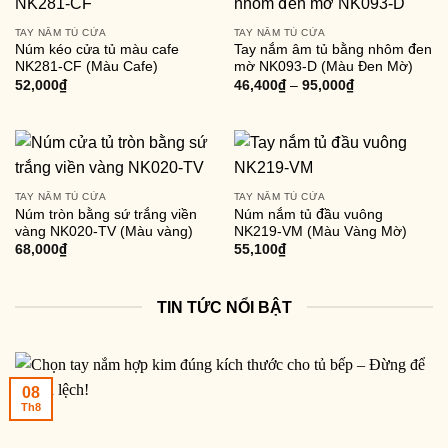
TAY NẮM TỦ CỬA
TAY NẮM TỦ CỬA
Núm kéo cửa tủ màu cafe
Tay nắm âm tủ bằng nhôm đen
NK281-CF (Màu Cafe)
mờ NK093-D (Màu Đen Mờ)
52,000
₫
46,400
₫
–
95,000
₫
TAY NẮM TỦ CỬA
TAY NẮM TỦ CỬA
Núm tròn bằng sứ trắng viền
Núm nắm tủ đầu vuông
vàng NK020-TV (Màu vàng)
NK219-VM (Màu Vàng Mờ)
68,000
₫
55,100
₫
TIN TỨC NỔI BẬT
08
Th8