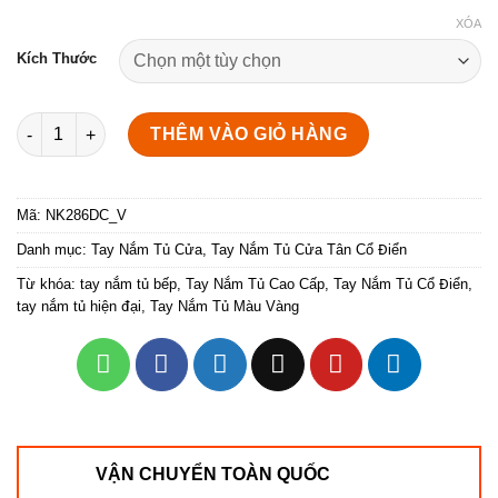
XÓA
Kích Thước
Tay nắm tủ họa tiết vân sóng NK286DC-V số lượng
THÊM VÀO GIỎ HÀNG
Mã:
NK286DC_V
Danh mục:
Tay Nắm Tủ Cửa
,
Tay Nắm Tủ Cửa Tân Cổ Điển
Từ khóa:
tay nắm tủ bếp
,
Tay Nắm Tủ Cao Cấp
,
Tay Nắm Tủ Cổ Điển
,
tay nắm tủ hiện đại
,
Tay Nắm Tủ Màu Vàng
VẬN CHUYỂN TOÀN QUỐC