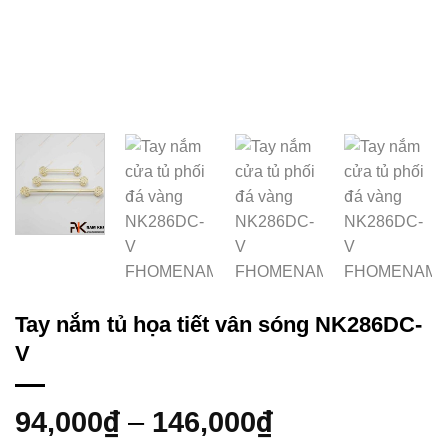
Tay nắm tủ họa tiết vân sóng NK286DC-
V
94,000
₫
–
146,000
₫