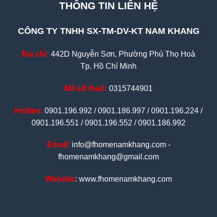
THÔNG TIN LIÊN HỆ
CÔNG TY TNHH SX-TM-DV-KT NAM KHANG
Địa chỉ:
442D Nguyễn Sơn, Phường Phú Thọ Hoà
Tp. Hồ Chí Minh
Mã số thuế:
0315744901
Hotline
:
0901.196.992 / 0901.186.997 / 0901.196.224 /
0901.196.551 / 0901.196.552 / 0901.186.992
Email:
info@fhomenamkhang.com -
fhomenamkhang@gmail.com
Website
: www.fhomenamkhang.com