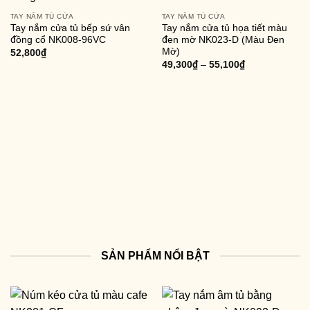
TAY NẮM TỦ CỬA
TAY NẮM TỦ CỬA
Tay nắm cửa tủ bếp sứ vân
Tay nắm cửa tủ họa tiết màu
đồng cổ NK008-96VC
đen mờ NK023-D (Màu Đen
Mờ)
52,800
₫
49,300
₫
–
55,100
₫
SẢN PHẨM NỔI BẬT