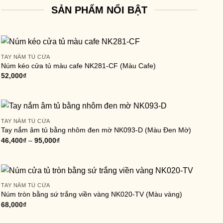
SẢN PHẨM NỔI BẬT
TAY NẮM TỦ CỬA
Núm kéo cửa tủ màu cafe NK281-CF (Màu Cafe)
52,000
₫
TAY NẮM TỦ CỬA
Tay nắm âm tủ bằng nhôm đen mờ NK093-D (Màu Đen Mờ)
46,400
₫
–
95,000
₫
TAY NẮM TỦ CỬA
Núm tròn bằng sứ trắng viền vàng NK020-TV (Màu vàng)
68,000
₫