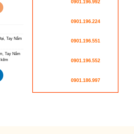
0901.196.992
 số lượng
0901.196.224
ại
,
Tay Nắm
0901.196.551
ẽm
,
Tay Nắm
m kẽm
0901.196.552
0901.186.997