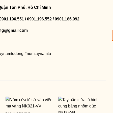
Quận Tân Phú, Hồ Chí Minh
 0901.196.551 / 0901.196.552 / 0901.186.992
ng@gmail.com
taynamtudong #numtaynamtu