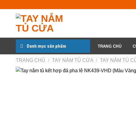
Chuyển
đến
nội
dung
Danh mục sản phẩm
TRANG CHỦ
C
TRANG CHỦ
/
TAY NẮM TỦ CỬA
/
TAY NẮM TỦ CƯ