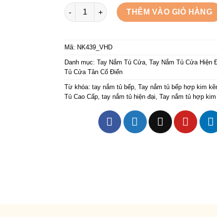
Tay cầm cửa tủ kết hợp đá pha lê NK439-VHD
THÊM VÀO GIỎ HÀNG
Mã:
NK439_VHD
Danh mục:
Tay Nắm Tủ Cửa
,
Tay Nắm Tủ Cửa Hiện Đ
Tủ Cửa Tân Cổ Điển
Từ khóa:
tay nắm tủ bếp
,
Tay nắm tủ bếp hợp kim k
Tủ Cao Cấp
,
tay nắm tủ hiện đại
,
Tay nắm tủ hợp ki