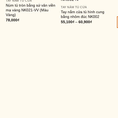
TAY NẮM TỦ CỬA
Núm tủ tròn bằng sứ vân viền
TAY NẮM TỦ CỬA
T
mạ vàng NK021-VV (Màu
Tay nắm cửa tủ hình cung
N
Vàng)
bằng nhôm đúc NK002
v
78,000
₫
55,100
₫
–
60,900
₫
6