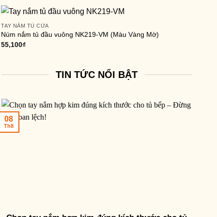
TAY NẮM TỦ CỬA
Núm nắm tủ đầu vuông NK219-VM (Màu Vàng Mờ)
55,100
₫
TIN TỨC NỔI BẬT
08
Th8