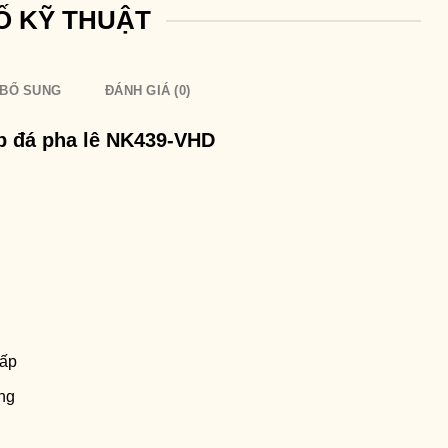
Ố KỸ THUẬT
 BỔ SUNG
ĐÁNH GIÁ (0)
p đá pha lê NK439-VHD
cấp
ng