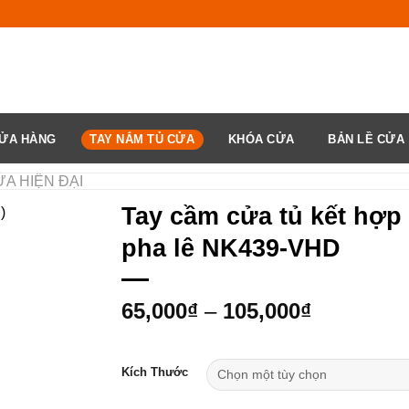
ỬA HÀNG
TAY NẮM TỦ CỬA
KHÓA CỬA
BẢN LỀ CỬA
̉A HIỆN ĐẠI
Tay cầm cửa tủ kết hợp
pha lê NK439-VHD
65,000
₫
–
105,000
₫
Kích Thước