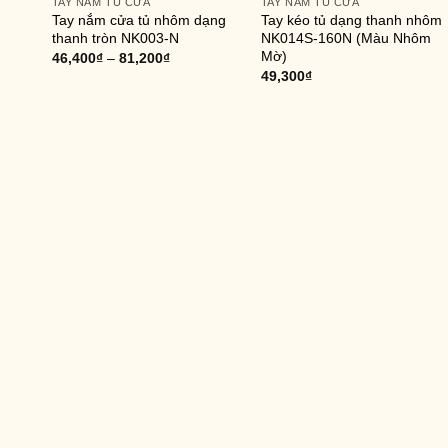
TAY NẮM TỦ CỬA
TAY NẮM TỦ CỬA
Tay nắm cửa tủ nhôm dạng
Tay kéo tủ dạng thanh nhôm
thanh tròn NK003-N
NK014S-160N (Màu Nhôm
Mờ)
46,400
₫
–
81,200
₫
49,300
₫