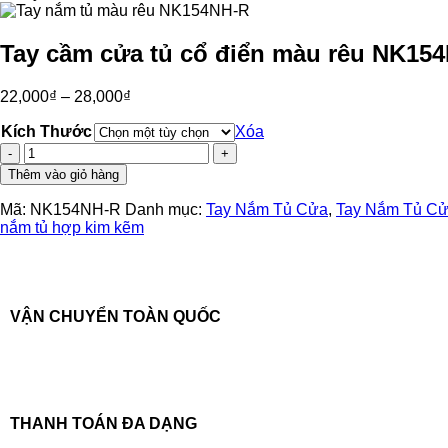
Tay cầm cửa tủ cổ điển màu rêu NK15
22,000
₫
–
28,000
₫
Kích Thước
Xóa
Tay
cầm
Thêm vào giỏ hàng
cửa
tủ
Mã:
NK154NH-R
Danh mục:
Tay Nắm Tủ Cửa
,
Tay Nắm Tủ Cử
cổ
nắm tủ hợp kim kẽm
điển
màu
rêu
NK154NH-
R
VẬN CHUYỂN TOÀN QUỐC
số
lượng
THANH TOÁN ĐA DẠNG