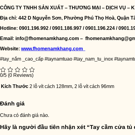
CÔNG TY TNHH SẢN XUẤT – THƯƠNG MẠI – DỊCH VỤ –
Địa chỉ: 442 D Nguyễn Sơn, Phường Phú Thọ Hoà, Quận T
Hotline: 0901.196.992 / 0901.186.997 / 0901.196.224 / 0901.1
Email: info@fhomenamkhang.com – fhomenamkhang@gm
Website:
www.fhomenamkhang.com
#tay_nắm _cao_cấp #taynamtuao #tay_nam_tu_inox #taynam
0/5
(0 Reviews)
Kích Thước
2 lỗ vít cách 128mm, 2 lỗ vít cách 96mm
Đánh giá
Chưa có đánh giá nào.
Hãy là người đầu tiên nhận xét “Tay cầm cửa t