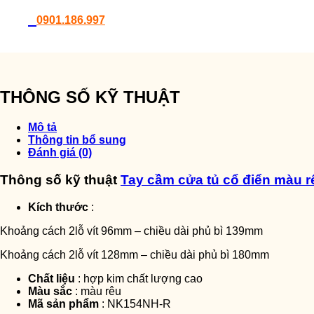
0901.186.997
THÔNG SỐ KỸ THUẬT
Mô tả
Thông tin bổ sung
Đánh giá (0)
Thông số kỹ thuật
Tay cầm cửa tủ cổ điển màu 
Kích thước
:
Khoảng cách 2lỗ vít 96mm – chiều dài phủ bì 139mm
Khoảng cách 2lỗ vít 128mm – chiều dài phủ bì 180mm
Chất liệu
: hợp kim chất lượng cao
Màu sắc
: màu rêu
Mã sản phẩm
: NK154NH-R