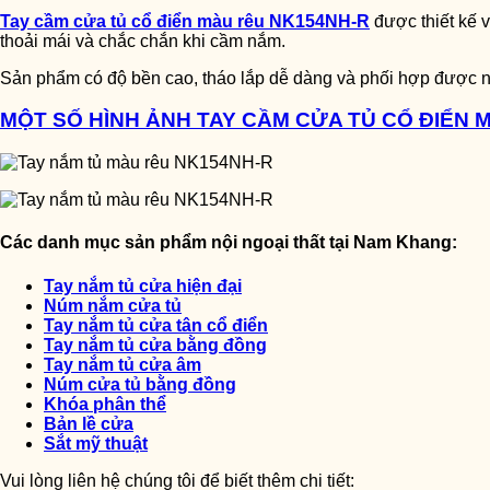
Tay cầm cửa tủ cổ điển màu rêu NK154NH-R
được thiết kế 
thoải mái và chắc chắn khi cầm nắm.
Sản phẩm có độ bền cao, tháo lắp dễ dàng và phối hợp được nh
MỘT SỐ HÌNH ẢNH TAY CẦM CỬA TỦ CỔ ĐIỂN 
Các danh mục sản phẩm nội ngoại thất tại Nam Khang:
Tay nắm tủ cửa hiện đại
Núm nắm cửa tủ
Tay nắm tủ cửa tân cổ điển
Tay nắm tủ cửa bằng đồng
Tay nắm tủ cửa âm
Núm cửa tủ bằng đồng
Khóa phân thể
Bản lề cửa
Sắt mỹ thuật
Vui lòng liên hệ chúng tôi để biết thêm chi tiết: