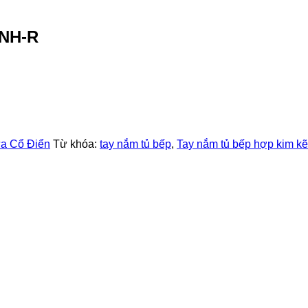
4NH-R
a Cổ Điển
Từ khóa:
tay nắm tủ bếp
,
Tay nắm tủ bếp hợp kim k