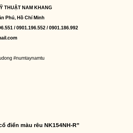
 KỸ THUẬT NAM KHANG
ân Phú, Hồ Chí Minh
96.551 / 0901.196.552 / 0901.186.992
ail.com
tudong #numtaynamtu
ủ cổ điển màu rêu NK154NH-R”