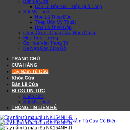
Bản Lề Cửa
Bản Lề Hộp Gỗ – Hộp Quà Tặng
Sắt Mỹ Thuật
Hoa Lá Thép Đúc
Thép Uốn Mỹ Thuật
Hoa Lá Thép Dập
Chặn Cửa – Chặn Cửa Nam Châm
Móc Treo Tường
Ốp Hoa Văn Trang Trí
Ke Nẹp Góc Cửa Gỗ
TRANG CHỦ
CỬA HÀNG
Tay Nắm Tủ Cửa
Khóa Cửa
Bản Lề Cửa
BLOG TIN TỨC
Khóa cửa
Sắt Mỹ Thuật
THÔNG TIN LIÊN HỆ
Trang chủ
/
Tay Nắm Tủ Cửa
/
Tay Nắm Tủ Cửa Cổ Điển