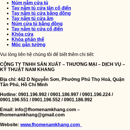
Núm nắm cửa tủ
Tay nắm tủ cửa tân cổ điển
Tay nắm tủ cửa bằng đồng
Tay nắm tủ cửa âm
Núm cửa tủ bằng đồng
Tay nắm tủ cửa cổ điển
Khóa cửa
Khóa phân thể
Móc gắn tường
Vui lòng liên hệ chúng tôi để biết thêm chi tiết:
CÔNG TY TNHH SẢN XUẤT – THƯƠNG MẠI – DỊCH VỤ –
KỸ THUẬT NAM KHANG
Địa chỉ: 442 D Nguyễn Sơn, Phường Phú Thọ Hoà, Quận
Tân Phú, Hồ Chí Minh
Hotline: 0901.196.992 / 0901.186.997 / 0901.196.224 /
0901.196.551 / 0901.196.552 / 0901.186.992
Email: info@fhomenamkhang.com –
fhomenamkhang@gmail.com
Website:
www.fhomenamkhang.com