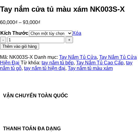
Tay nắm cửa tủ màu xám NK003S-X
60,000
₫
–
93,000
₫
Kích Thước
Xóa
Tay
nắm
Thêm vào giỏ hàng
cửa
tủ
Mã:
NK003S-X
Danh mục:
Tay Nắm Tủ Cửa
,
Tay Nắm Tủ Cửa
màu
Hiện Đại
Từ khóa:
tay nắm tủ bếp
,
Tay Nắm Tủ Cao Cấp
,
tay
xám
nắm tủ gỗ
,
tay nắm tủ hiện đại
,
Tay nắm tủ màu xám
NK003S-
X
số
lượng
VẬN CHUYỂN TOÀN QUỐC
THANH TOÁN ĐA DẠNG