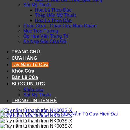
Sắt Mỹ Thuật
Hoa Lá Thép Đúc
Thép Uốn Mỹ Thuật
Hoa Lá Thép Dập
Chặn Cửa – Chặn Cửa Nam Châm
Móc Treo Tường
Ốp Hoa Văn Trang Trí
Ke Nẹp Góc Cửa Gỗ
TRANG CHỦ
CỬA HÀNG
Tay Nắm Tủ Cửa
Khóa Cửa
Bản Lề Cửa
BLOG TIN TỨC
Khóa cửa
Sắt Mỹ Thuật
THÔNG TIN LIÊN HỆ
Trang chủ
/
Tay Nắm Tủ Cửa
/
Tay Nắm Tủ Cửa Hiện Đại