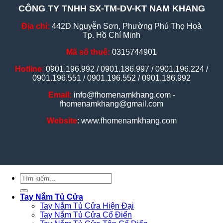
CÔNG TY TNHH SX-TM-DV-KT NAM KHANG
Địa chỉ:
442D Nguyễn Sơn, Phường Phú Thọ Hoà
Tp. Hồ Chí Minh
Mã số thuế:
0315744901
Hotline
:
0901.196.992 / 0901.186.997 / 0901.196.224 /
0901.196.551 / 0901.196.552 / 0901.186.992
Email:
info@fhomenamkhang.com -
fhomenamkhang@gmail.com
Website
: www.fhomenamkhang.com
Tìm
kiếm:
Tay Nắm Tủ Cửa
Tay Nắm Tủ Cửa Hiện Đại
Tay Nắm Tủ Cửa Cổ Điển