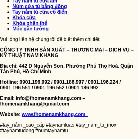
Tay nắm tủ cửa âm
Núm cửa tủ bằng đồng
Tay nắm tủ cửa cổ điển
Khóa cửa
Khóa phân thể
Móc gắn tường
Vui lòng liên hệ chúng tôi để biết thêm chi tiết:
CÔNG TY TNHH SẢN XUẤT – THƯƠNG MẠI – DỊCH VỤ –
KỸ THUẬT NAM KHANG
Địa chỉ: 442 D Nguyễn Sơn, Phường Phú Thọ Hoà, Quận
Tân Phú, Hồ Chí Minh
Hotline: 0901.196.992 / 0901.186.997 / 0901.196.224 /
0901.196.551 / 0901.196.552 / 0901.186.992
Email: info@fhomenamkhang.com –
fhomenamkhang@gmail.com
Website:
www.fhomenamkhang.com
#tay_nắm _cao_cấp #taynamtuao #tay_nam_tu_inox
#taynamtudong #numtaynamtu