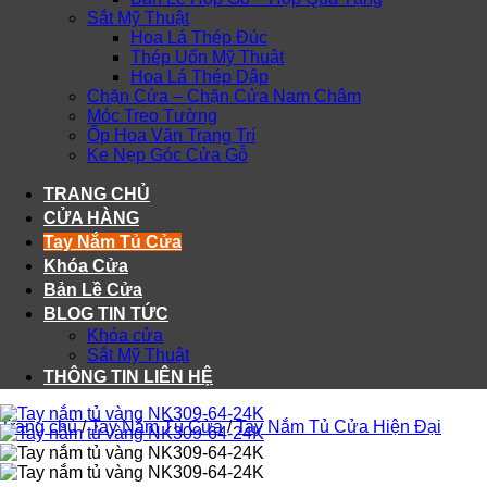
Sắt Mỹ Thuật
Hoa Lá Thép Đúc
Thép Uốn Mỹ Thuật
Hoa Lá Thép Dập
Chặn Cửa – Chặn Cửa Nam Châm
Móc Treo Tường
Ốp Hoa Văn Trang Trí
Ke Nẹp Góc Cửa Gỗ
TRANG CHỦ
CỬA HÀNG
Tay Nắm Tủ Cửa
Khóa Cửa
Bản Lề Cửa
BLOG TIN TỨC
Khóa cửa
Sắt Mỹ Thuật
THÔNG TIN LIÊN HỆ
Trang chủ
/
Tay Nắm Tủ Cửa
/
Tay Nắm Tủ Cửa Hiện Đại