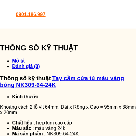
0901.186.997
THÔNG SỐ KỸ THUẬT
Mô tả
Đánh giá (0)
Thông số kỹ thuật
Tay cầm cửa tủ màu vàng
bóng NK309-64-24K
Kích thước
Khoảng cách 2 lỗ vít 64mm, Dài x Rộng x Cao = 95mm x 38mm
x 20mm
Chất liệu
: hợp kim cao cấp
Màu sắc
: màu vàng 24k
Mã sản phẩm
: NK309-64-24K