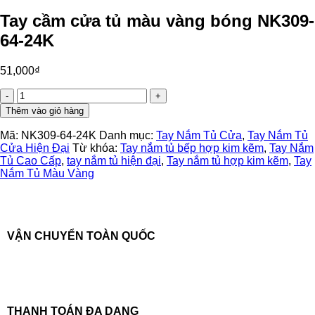
Tay cầm cửa tủ màu vàng bóng NK309-
64-24K
51,000
₫
Tay
cầm
Thêm vào giỏ hàng
cửa
tủ
Mã:
NK309-64-24K
Danh mục:
Tay Nắm Tủ Cửa
,
Tay Nắm Tủ
màu
Cửa Hiện Đại
Từ khóa:
Tay nắm tủ bếp hợp kim kẽm
,
Tay Nắm
vàng
Tủ Cao Cấp
,
tay nắm tủ hiện đại
,
Tay nắm tủ hợp kim kẽm
,
Tay
bóng
Nắm Tủ Màu Vàng
NK309-
64-
24K
số
lượng
VẬN CHUYỂN TOÀN QUỐC
THANH TOÁN ĐA DẠNG