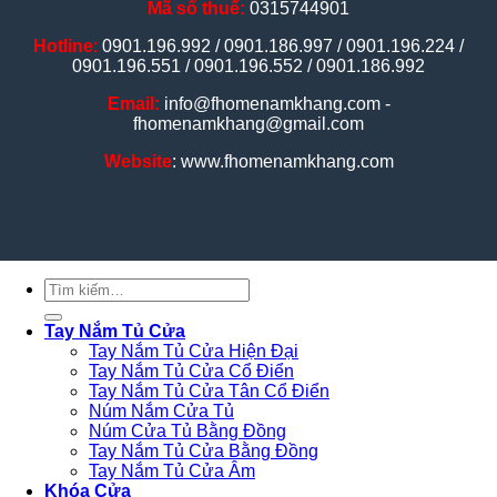
Mã số thuế:
0315744901
Hotline
:
0901.196.992 / 0901.186.997 / 0901.196.224 /
0901.196.551 / 0901.196.552 / 0901.186.992
Email:
info@fhomenamkhang.com -
fhomenamkhang@gmail.com
Website
: www.fhomenamkhang.com
Tìm
kiếm:
Tay Nắm Tủ Cửa
Tay Nắm Tủ Cửa Hiện Đại
Tay Nắm Tủ Cửa Cổ Điển
Tay Nắm Tủ Cửa Tân Cổ Điển
Núm Nắm Cửa Tủ
Núm Cửa Tủ Bằng Đồng
Tay Nắm Tủ Cửa Bằng Đồng
Tay Nắm Tủ Cửa Âm
Khóa Cửa