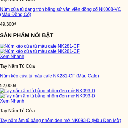
Núm cửa tủ dạng tròn bằng sứ vân viền đồng cổ NK008-VC
(Màu Đồng Cổ)
49,300
₫
SẢN PHẨM NỔI BẬT
Xem Nhanh
Tay Nắm Tủ Cửa
Núm kéo cửa tủ màu cafe NK281-CF (Màu Cafe)
52,000
₫
Xem Nhanh
Tay Nắm Tủ Cửa
Tay nắm âm tủ bằng nhôm đen mờ NK093-D (Màu Đen Mờ)