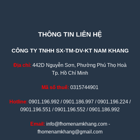
THÔNG TIN LIÊN HỆ
CÔNG TY TNHH SX-TM-DV-KT NAM KHANG
Địa chỉ:
442D Nguyễn Sơn, Phường Phú Thọ Hoà
Tp. Hồ Chí Minh
Mã số thuế:
0315744901
Hotline
:
0901.196.992 / 0901.186.997 / 0901.196.224 /
0901.196.551 / 0901.196.552 / 0901.186.992
Email:
info@fhomenamkhang.com -
fhomenamkhang@gmail.com