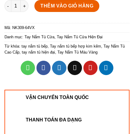
Tay cầm cửa tủ vàng xước NK309-64VX (Màu Vàng Xước) số l
THÊM VÀO GIỎ HÀNG
Mã:
NK309-64VX
Danh mục:
Tay Nắm Tủ Cửa
,
Tay Nắm Tủ Cửa Hiện Đại
Từ khóa:
tay nắm tủ bếp
,
Tay nắm tủ bếp hợp kim kẽm
,
Tay Nắm Tủ
Cao Cấp
,
tay nắm tủ hiện đại
,
Tay Nắm Tủ Màu Vàng
VẬN CHUYỂN TOÀN QUỐC
THANH TOÁN ĐA DẠNG