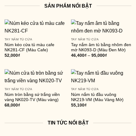
SẢN PHẨM NỔI BẬT
TAY NẮM TỦ CỬA
TAY NẮM TỦ CỬA
Núm kéo cửa tủ màu cafe
Tay nắm âm tủ bằng nhôm đen
NK281-CF (Màu Cafe)
mờ NK093-D (Màu Đen Mờ)
52,000
₫
46,400
₫
–
95,000
₫
TAY NẮM TỦ CỬA
TAY NẮM TỦ CỬA
Núm tròn bằng sứ trắng viền
Núm nắm tủ đầu vuông
vàng NK020-TV (Màu vàng)
NK219-VM (Màu Vàng Mờ)
68,000
₫
55,100
₫
TIN TỨC NỔI BẬT