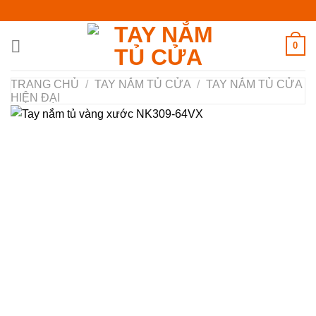
Chuyển
đến
nội
0
dung
TRANG CHỦ
/
TAY NẮM TỦ CỬA
/
TAY NẮM TỦ CỬA
HIỆN ĐẠI