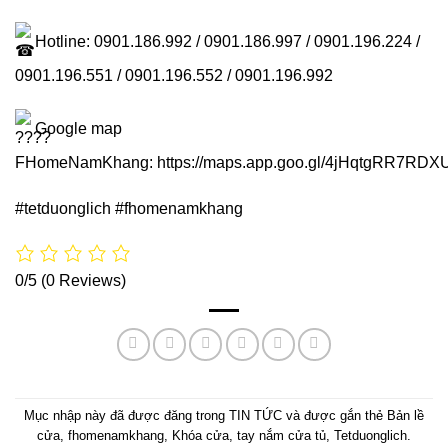
Hotline: 0901.186.992 / 0901.186.997 / 0901.196.224 /
0901.196.551 / 0901.196.552 / 0901.196.992
Google map
FHomeNamKhang:
https://maps.app.goo.gl/4jHqtgRR7RD
#tetduonglich
#fhomenamkhang
0/5
(0 Reviews)
Mục nhập này đã được đăng trong
TIN TỨC
và được gắn thẻ
Bản lề
cửa
,
fhomenamkhang
,
Khóa cửa
,
tay nắm cửa tủ
,
Tetduonglich
.