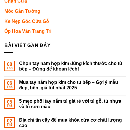
Chặn Cửa
Móc Gắn Tường
Ke Nẹp Góc Cửa Gỗ
Ốp Hoa Văn Trang Trí
BÀI VIẾT GẦN ĐÂY
Chọn tay nắm hợp kim đúng kích thước cho tủ
08
Th8
bếp – Đừng để khoan lệch!
Mua tay nắm hợp kim cho tủ bếp – Gợi ý mẫu
06
Th8
đẹp, bền, giá tốt nhất 2025
5 mẹo phối tay nắm tủ giá rẻ với tủ gỗ, tủ nhựa
05
Th8
và tủ sơn màu
Địa chỉ tin cậy để mua khóa cửa cơ chất lượng
02
Th8
cao