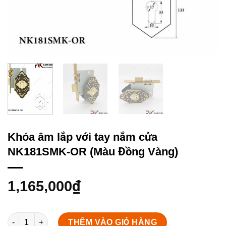
Khóa âm lắp với tay nắm cửa
NK181SMK-OR (Màu Đồng Vàng)
1,165,000
₫
Khóa âm lắp với tay nắm cửa NK181SMK-OR (Màu Đồng Vàng) s
THÊM VÀO GIỎ HÀNG