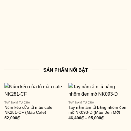
SẢN PHẨM NỔI BẬT
TAY NẮM TỦ CỬA
TAY NẮM TỦ CỬA
Núm kéo cửa tủ màu cafe
Tay nắm âm tủ bằng nhôm đen
NK281-CF (Màu Cafe)
mờ NK093-D (Màu Đen Mờ)
52,000
₫
46,400
₫
–
95,000
₫