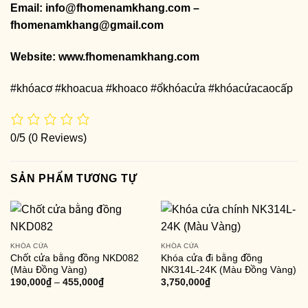
Email: info@fhomenamkhang.com –
fhomenamkhang@gmail.com
Website:
www.fhomenamkhang.com
#khóacơ #khoacua #khoaco #ổkhóacửa #khóacửacaocấp
0/5
(0 Reviews)
SẢN PHẨM TƯƠNG TỰ
KHÓA CỬA
KHÓA CỬA
Chốt cửa bằng đồng NKD082
Khóa cửa đi bằng đồng
(Màu Đồng Vàng)
NK314L-24K (Màu Đồng Vàng)
190,000
₫
–
455,000
₫
3,750,000
₫