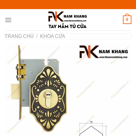
Chuyển
đến
nội
0
dung
TRANG CHỦ
/
KHÓA CỬA