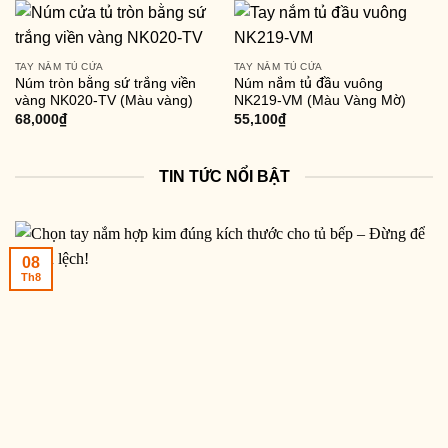
TAY NẮM TỦ CỬA
TAY NẮM TỦ CỬA
Núm tròn bằng sứ trắng viền
Núm nắm tủ đầu vuông
vàng NK020-TV (Màu vàng)
NK219-VM (Màu Vàng Mờ)
68,000
₫
55,100
₫
TIN TỨC NỔI BẬT
08
Th8