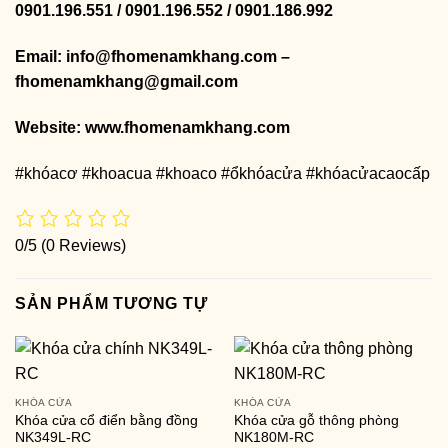
0901.196.551 / 0901.196.552 / 0901.186.992
Email: info@fhomenamkhang.com –
fhomenamkhang@gmail.com
Website:
www.fhomenamkhang.com
#khóacơ #khoacua #khoaco #ổkhóacửa #khóacửacaocấp
0/5
(0 Reviews)
SẢN PHẨM TƯƠNG TỰ
KHÓA CỬA
KHÓA CỬA
Khóa cửa cổ điển bằng đồng
Khóa cửa gỗ thông phòng
NK349L-RC
NK180M-RC