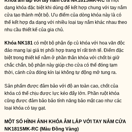
Khóa âm lắp với tay nắm cửa NK181SMK-RC
là một
dạng khóa đặc biệt khi dùng để kết hợp chung với tay nắm
cửa tạo thành một bộ. Ưu điểm của dòng khóa này là có
thể kết hợp đa dạng với nhiều loại tay nắm khác nhau theo
nhu cầu thiết kế của gia chủ.
Khóa NK181
có một bộ phận ốp củ khóa với hoa văn độc
đáo mang lại giá trị phối hợp trang trí rất tinh tế. Điểm đặc
biệt trong thiết kế nằm ở phần thân khóa với chốt bi giữ
chắc chắn, bộ phận này giúp cho cửa có thể đóng tạm
thời, cánh cửa đóng kín lại không tự động mở tung ra.
Sản phẩm được đảm bảo với độ an toàn cao, chốt của
khóa có thể chịu được lực kéo đẩy lớn. Phần ruột khóa
cũng được đảm bảo bảo tính năng bảo mật cao như các
loại khóa có tay gạt.
MỘT SỐ HÌNH ẢNH KHÓA ÂM LẮP VỚI TAY NẮM CỬA
NK181SMK-RC (Màu Đồng Vàng)