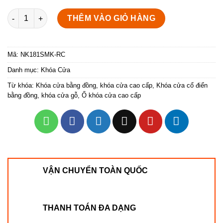
Khóa âm lắp với tay nắm cửa NK181SMK-RC (Màu Đồng Vàng) 
THÊM VÀO GIỎ HÀNG
Mã:
NK181SMK-RC
Danh mục:
Khóa Cửa
Từ khóa:
Khóa cửa bằng đồng
,
khóa cửa cao cấp
,
Khóa cửa cổ điển
bằng đồng
,
khóa cửa gỗ
,
Ổ khóa cửa cao cấp
VẬN CHUYỂN TOÀN QUỐC
THANH TOÁN ĐA DẠNG