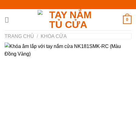
Chuyển
đến
nội
0
dung
TRANG CHỦ
/
KHÓA CỬA