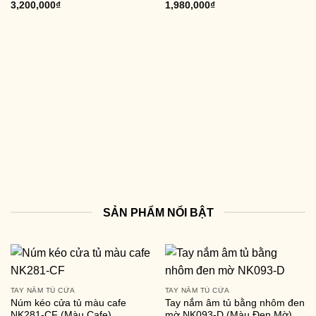
3,200,000
₫
1,980,000
₫
SẢN PHẨM NỔI BẬT
TAY NẮM TỦ CỬA
TAY NẮM TỦ CỬA
Núm kéo cửa tủ màu cafe
Tay nắm âm tủ bằng nhôm đen
NK281-CF (Màu Cafe)
mờ NK093-D (Màu Đen Mờ)