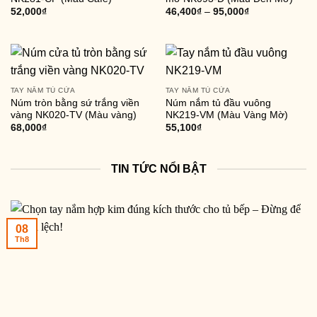
52,000
₫
46,400
₫
–
95,000
₫
TAY NẮM TỦ CỬA
TAY NẮM TỦ CỬA
Núm tròn bằng sứ trắng viền
Núm nắm tủ đầu vuông
vàng NK020-TV (Màu vàng)
NK219-VM (Màu Vàng Mờ)
68,000
₫
55,100
₫
TIN TỨC NỔI BẬT
08
Th8