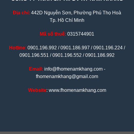
Địa chỉ:
442D Nguyễn Sơn, Phường Phú Thọ Hoà
Tp. Hồ Chí Minh
Mã số thuế:
0315744901
Hotline
:
0901.196.992 / 0901.186.997 / 0901.196.224 /
0901.196.551 / 0901.196.552 / 0901.186.992
Email:
info@fhomenamkhang.com -
fhomenamkhang@gmail.com
Website
: www.fhomenamkhang.com