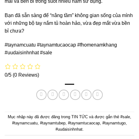
mái và bền bỉ trong suốt nhiều năm sử dụng.
Bạn đã sẵn sàng để “nâng tầm” không gian sống của mình
với những bộ tay nắm tủ hoàn hảo, vừa đẹp mắt vừa bền
bỉ chưa?
#taynamcuatu #taynamtucaocap #fhomenamkhang
#uudaisinhnhat #sale
0/5
(0 Reviews)
Mục nhập này đã được đăng trong
TIN TỨC
và được gắn thẻ
#sale
,
#taynamcuatu
,
#taynamtubep
,
#taynamtucaocap
,
#taynamtugo
,
#uudaisinhnhat
.