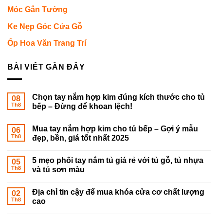
Móc Gắn Tường
Ke Nẹp Góc Cửa Gỗ
Ốp Hoa Văn Trang Trí
BÀI VIẾT GẦN ĐÂY
Chọn tay nắm hợp kim đúng kích thước cho tủ
08
Th8
bếp – Đừng để khoan lệch!
Mua tay nắm hợp kim cho tủ bếp – Gợi ý mẫu
06
Th8
đẹp, bền, giá tốt nhất 2025
5 mẹo phối tay nắm tủ giá rẻ với tủ gỗ, tủ nhựa
05
Th8
và tủ sơn màu
Địa chỉ tin cậy để mua khóa cửa cơ chất lượng
02
Th8
cao