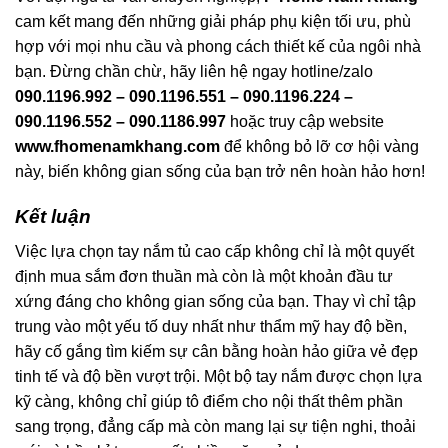
cam kết mang đến những giải pháp phụ kiện tối ưu, phù
hợp với mọi nhu cầu và phong cách thiết kế của ngôi nhà
bạn. Đừng chần chừ, hãy liên hệ ngay hotline/zalo
090.1196.992 – 090.1196.551 – 090.1196.224 –
090.1196.552 – 090.1186.997
hoặc truy cập website
www.fhomenamkhang.com
để không bỏ lỡ cơ hội vàng
này, biến không gian sống của bạn trở nên hoàn hảo hơn!
Kết luận
Việc lựa chọn tay nắm tủ cao cấp không chỉ là một quyết
định mua sắm đơn thuần mà còn là một khoản đầu tư
xứng đáng cho không gian sống của bạn. Thay vì chỉ tập
trung vào một yếu tố duy nhất như thẩm mỹ hay độ bền,
hãy cố gắng tìm kiếm sự cân bằng hoàn hảo giữa vẻ đẹp
tinh tế và độ bền vượt trội. Một bộ tay nắm được chọn lựa
kỹ càng, không chỉ giúp tô điểm cho nội thất thêm phần
sang trọng, đẳng cấp mà còn mang lại sự tiện nghi, thoải