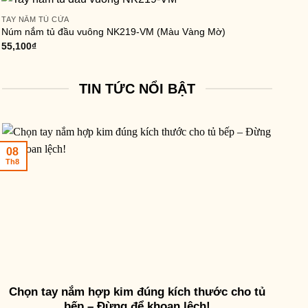
TAY NẮM TỦ CỬA
Núm nắm tủ đầu vuông NK219-VM (Màu Vàng Mờ)
55,100
₫
TIN TỨC NỔI BẬT
08
Th8
Chọn tay nắm hợp kim đúng kích thước cho tủ
bếp – Đừng để khoan lệch!