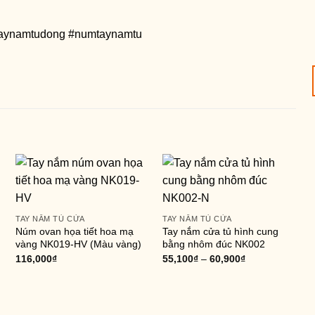
taynamtudong #numtaynamtu
TAY NẮM TỦ CỬA
TAY NẮM TỦ CỬA
Núm ovan họa tiết hoa mạ
Tay nắm cửa tủ hình cung
vàng NK019-HV (Màu vàng)
bằng nhôm đúc NK002
116,000
₫
55,100
₫
–
60,900
₫