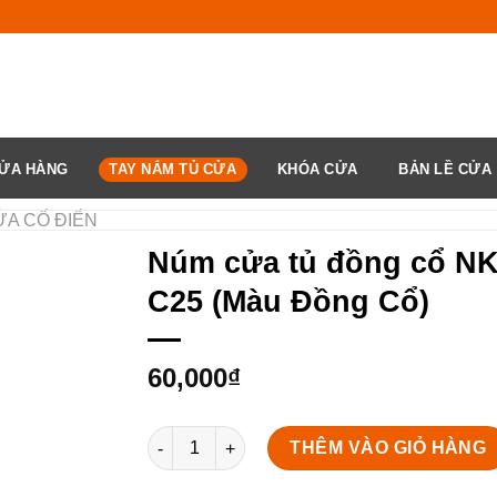
ỬA HÀNG
TAY NẮM TỦ CỬA
KHÓA CỬA
BẢN LỀ CỬA
̉A CỔ ĐIỂN
Núm cửa tủ đồng cổ N
C25 (Màu Đồng Cổ)
60,000
₫
Núm cửa tủ đồng cổ NKD064-C25 (Màu Đồng 
THÊM VÀO GIỎ HÀNG