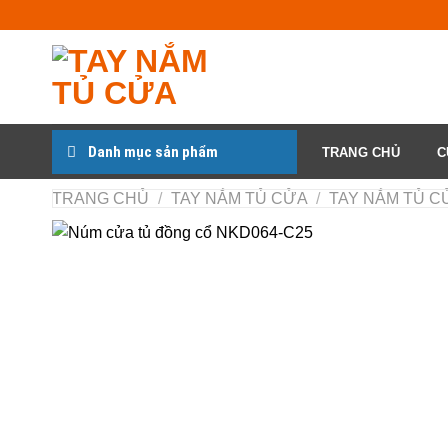
Chuyển
đến
nội
dung
Danh mục sản phẩm
TRANG CHỦ
C
TRANG CHỦ
/
TAY NẮM TỦ CỬA
/
TAY NẮM TỦ CƯ