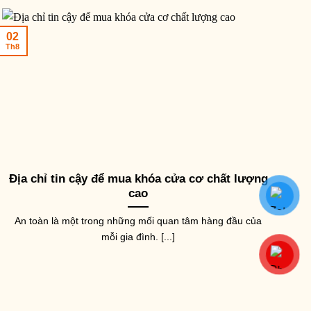
AY NẮM TỦ CỬA
TAY NẮM TỦ CỬA
TAY NĂ
úm nắm cửa tủ mạ vàng với
Tay nắm cửa tủ nhôm
Tay nă
hi tiết hoa NK006-V (Màu
NK001-N
đồng
02
Th8
àng)
18,000
₫
–
145,000
₫
60,90
0,800
₫
Địa chỉ tin cậy để mua khóa cửa cơ chất lượng
cao
An toàn là một trong những mối quan tâm hàng đầu của
mỗi gia đình. [...]