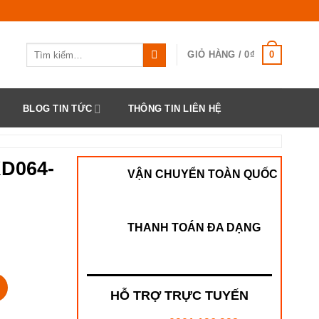
Tìm
0
GIỎ HÀNG /
0
₫
kiếm:
BLOG TIN TỨC
THÔNG TIN LIÊN HỆ
KD064-
VẬN CHUYỂN TOÀN QUỐC
THANH TOÁN ĐA DẠNG
Cổ) số lượng
HỖ TRỢ TRỰC TUYẾN