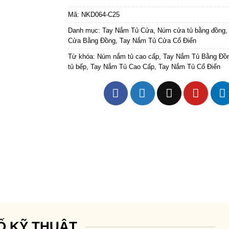
Mã:
NKD064-C25
Danh mục:
Tay Nắm Tủ Cửa
,
Núm cửa tủ bằng đồng
Cửa Bằng Đồng
,
Tay Nắm Tủ Cửa Cổ Điển
Từ khóa:
Núm nắm tủ cao cấp
,
Tay Nắm Tủ Bằng Đồ
tủ bếp
,
Tay Nắm Tủ Cao Cấp
,
Tay Nắm Tủ Cổ Điển
Ố KỸ THUẬT