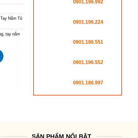
0901.196.992
,
Tay Nắm Tủ
0901.196.224
ng
,
tay nắm
0901.196.551
0901.196.552
0901.186.997
SẢN PHẨM NỔI BẬT