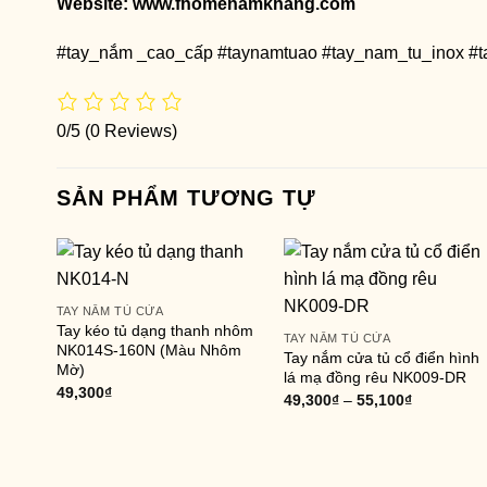
Website:
www.fhomenamkhang.com
#tay_nắm _cao_cấp #taynamtuao #tay_nam_tu_inox #
0/5
(0 Reviews)
SẢN PHẨM TƯƠNG TỰ
TAY NẮM TỦ CỬA
Tay kéo tủ dạng thanh nhôm
TAY NẮM TỦ CỬA
NK014S-160N (Màu Nhôm
Tay nắm cửa tủ cổ điển hình
Mờ)
lá mạ đồng rêu NK009-DR
49,300
₫
49,300
₫
–
55,100
₫