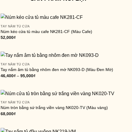
TAY NẮM TỦ CỬA
Núm kéo cửa tủ màu cafe NK281-CF (Màu Cafe)
52,000
₫
TAY NẮM TỦ CỬA
Tay nắm âm tủ bằng nhôm đen mờ NK093-D (Màu Đen Mờ)
46,400
₫
–
95,000
₫
TAY NẮM TỦ CỬA
Núm tròn bằng sứ trắng viền vàng NK020-TV (Màu vàng)
68,000
₫