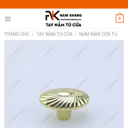
Chuyển
đến
nội
0
dung
TRANG CHỦ
/
TAY NẮM TỦ CỬA
/
NÚM NẮM CỬA TỦ