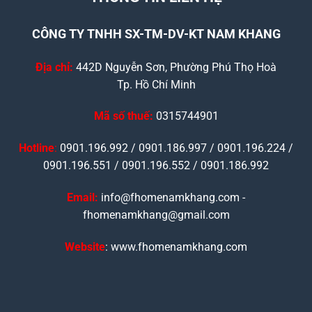
CÔNG TY TNHH SX-TM-DV-KT NAM KHANG
Địa chỉ:
442D Nguyễn Sơn, Phường Phú Thọ Hoà
Tp. Hồ Chí Minh
Mã số thuế:
0315744901
Hotline
:
0901.196.992 / 0901.186.997 / 0901.196.224 /
0901.196.551 / 0901.196.552 / 0901.186.992
Email:
info@fhomenamkhang.com -
fhomenamkhang@gmail.com
Website
: www.fhomenamkhang.com