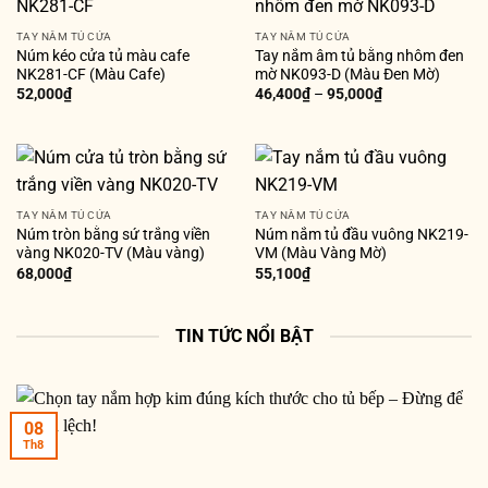
TAY NẮM TỦ CỬA
TAY NẮM TỦ CỬA
Núm kéo cửa tủ màu cafe
Tay nắm âm tủ bằng nhôm đen
NK281-CF (Màu Cafe)
mờ NK093-D (Màu Đen Mờ)
52,000
₫
46,400
₫
–
95,000
₫
TAY NẮM TỦ CỬA
TAY NẮM TỦ CỬA
Núm tròn bằng sứ trắng viền
Núm nắm tủ đầu vuông NK219-
vàng NK020-TV (Màu vàng)
VM (Màu Vàng Mờ)
68,000
₫
55,100
₫
TIN TỨC NỔI BẬT
08
Th8