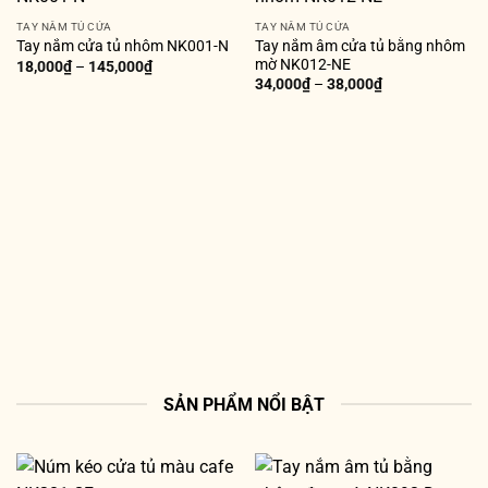
TAY NẮM TỦ CỬA
TAY NẮM TỦ CỬA
Tay nắm âm cửa tủ bằng nhôm
Tay nắm cửa tủ nhôm NK001-N
mờ NK012-NE
18,000
₫
–
145,000
₫
34,000
₫
–
38,000
₫
SẢN PHẨM NỔI BẬT