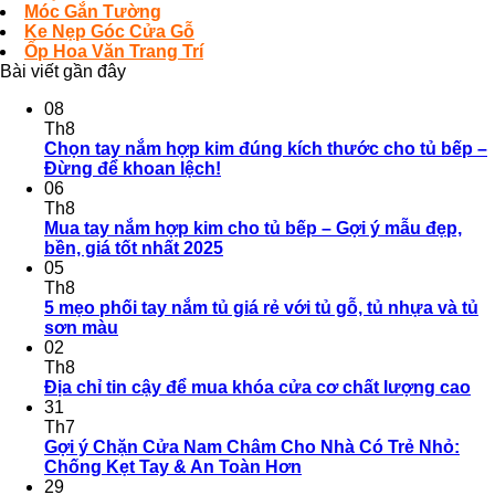
Móc Gắn Tường
Ke Nẹp Góc Cửa Gỗ
Ốp Hoa Văn Trang Trí
Bài viết gần đây
08
Th8
Chọn tay nắm hợp kim đúng kích thước cho tủ bếp –
Đừng để khoan lệch!
06
Th8
Mua tay nắm hợp kim cho tủ bếp – Gợi ý mẫu đẹp,
bền, giá tốt nhất 2025
05
Th8
5 mẹo phối tay nắm tủ giá rẻ với tủ gỗ, tủ nhựa và tủ
sơn màu
02
Th8
Địa chỉ tin cậy để mua khóa cửa cơ chất lượng cao
31
Th7
Gợi ý Chặn Cửa Nam Châm Cho Nhà Có Trẻ Nhỏ:
Chống Kẹt Tay & An Toàn Hơn
29