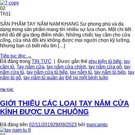
02
Th11
SẢN PHẨM TAY NẮM NAM KHANG Sự phong phú và đa
dạng trong sản phẩm mang tới nhiều sự lựa chọn. Một chi tiết
nhỏ đủ để gia tăng điểm nhấn. Những chiếc tay cầm cho cửa
cổng, cửa nhà đôi khi không được mọi người chọn kỹ lưỡng.
Nhưng bạn có biết nếu tìm […]
Tiếp tục đọc
→
Đã đăng trong
TIN TỨC
|
Được gắn thẻ
phụ kiện tủ bếp
,
tay
cầm tủ
,
Tay nắm cửa
,
tay nắm cửa chính
,
tay nắm cửa gỗ
,
tay
nắm cửa tủ
,
tay nắm cửa tủ bếp
,
tay nắm tủ
,
tay nắm tủ bếp
,
tay
nắm tủ gỗ
,
tay nắm tủ quần áo
Để lại một bình luận
TIN TỨC
GIỚI THIỆU CÁC LOẠI TAY NẮM CỬA
KÍNH ĐƯỢC ƯA CHUỘNG
Đã đăng trên
02/11/2019
29/09/2023
bởi
trancamtu