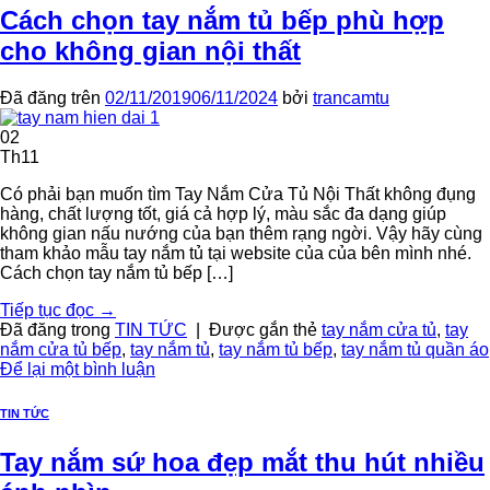
Cách chọn tay nắm tủ bếp phù hợp
cho không gian nội thất
Đã đăng trên
02/11/2019
06/11/2024
bởi
trancamtu
02
Th11
Có phải bạn muốn tìm Tay Nắm Cửa Tủ Nội Thất không đụng
hàng, chất lượng tốt, giá cả hợp lý, màu sắc đa dạng giúp
không gian nấu nướng của bạn thêm rạng ngời. Vậy hãy cùng
tham khảo mẫu tay nắm tủ tại website của của bên mình nhé.
Cách chọn tay nắm tủ bếp […]
Tiếp tục đọc
→
Đã đăng trong
TIN TỨC
|
Được gắn thẻ
tay nắm cửa tủ
,
tay
nắm cửa tủ bếp
,
tay nắm tủ
,
tay nắm tủ bếp
,
tay nắm tủ quần áo
Để lại một bình luận
TIN TỨC
Tay nắm sứ hoa đẹp mắt thu hút nhiều