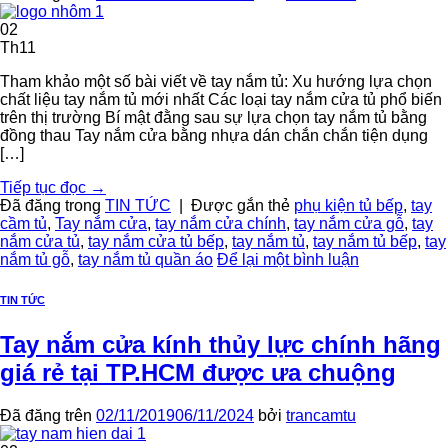
02
Th11
Tham khảo một số bài viết về tay nắm tủ: Xu hướng lựa chọn
chất liệu tay nắm tủ mới nhất Các loại tay nắm cửa tủ phổ biến
trên thị trường Bí mật đằng sau sự lựa chọn tay nắm tủ bằng
đồng thau Tay nắm cửa bằng nhựa dán chắn chắn tiện dụng
[…]
Tiếp tục đọc
→
Đã đăng trong
TIN TỨC
|
Được gắn thẻ
phụ kiện tủ bếp
,
tay
cầm tủ
,
Tay nắm cửa
,
tay nắm cửa chính
,
tay nắm cửa gỗ
,
tay
nắm cửa tủ
,
tay nắm cửa tủ bếp
,
tay nắm tủ
,
tay nắm tủ bếp
,
tay
nắm tủ gỗ
,
tay nắm tủ quần áo
Để lại một bình luận
TIN TỨC
Tay nắm cửa kính thủy lực chính hãng
giá rẻ tại TP.HCM được ưa chuộng
Đã đăng trên
02/11/2019
06/11/2024
bởi
trancamtu