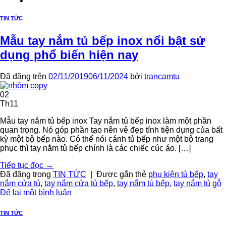
TIN TỨC
Mẫu tay nắm tủ bếp inox nổi bật sử
dụng phổ biến hiện nay
Đã đăng trên
02/11/2019
06/11/2024
bởi
trancamtu
02
Th11
Mẫu tay nắm tủ bếp inox Tay nắm tủ bếp inox làm một phần
quan trọng. Nó góp phần tạo nên vẻ đẹp tính tiện dụng của bất
kỳ một bộ bếp nào. Có thể nói cánh tủ bếp như một bộ trang
phục thì tay nắm tủ bếp chính là các chiếc cúc áo. […]
Tiếp tục đọc
→
Đã đăng trong
TIN TỨC
|
Được gắn thẻ
phụ kiện tủ bếp
,
tay
nắm cửa tủ
,
tay nắm cửa tủ bếp
,
tay nắm tủ bếp
,
tay nắm tủ gỗ
Để lại một bình luận
TIN TỨC