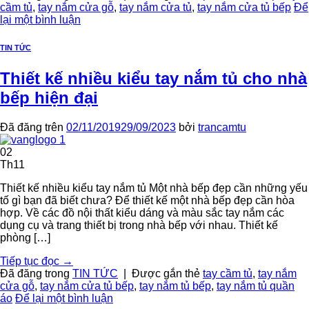
cầm tủ
,
tay nắm cửa gỗ
,
tay nắm cửa tủ
,
tay nắm cửa tủ bếp
Để
lại một bình luận
TIN TỨC
Thiết kế nhiều kiểu tay nắm tủ cho nhà
bếp hiện đại
Đã đăng trên
02/11/2019
29/09/2023
bởi
trancamtu
02
Th11
Thiết kế nhiều kiểu tay nắm tủ Một nhà bếp đẹp cần những yếu
tố gì bạn đã biết chưa? Để thiết kế một nhà bếp đẹp cần hòa
hợp. Về các đồ nội thất kiểu dáng và màu sắc tay nắm các
dụng cụ và trang thiết bị trong nhà bếp với nhau. Thiết kế
phòng […]
Tiếp tục đọc
→
Đã đăng trong
TIN TỨC
|
Được gắn thẻ
tay cầm tủ
,
tay nắm
cửa gỗ
,
tay nắm cửa tủ bếp
,
tay nắm tủ bếp
,
tay nắm tủ quần
áo
Để lại một bình luận