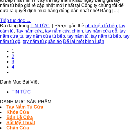
tủ bếp nhà mình? Vậy thì hãy tham khảo ngay bảng giá tay
nắm tủ bếp giá rẻ cập nhật mới nhất tại Công ty chúng tôi để
đưa ra quyết định mua hàng đúng đắn nhất nhé! Bảng […]
Tiếp tục đọc
→
Đã đăng trong
TIN TỨC
|
Được gắn thẻ
phụ kiện tủ bếp
,
tay
cầm tủ
,
Tay nắm cửa
,
tay nắm cửa chính
,
tay nắm cửa gỗ
,
tay
nắm cửa tủ
,
tay nắm cửa tủ bếp
,
tay nắm tủ
,
tay nắm tủ bếp
,
tay
nắm tủ gỗ
,
tay nắm tủ quần áo
Để lại một bình luận
1
2
3
4
Danh Mục Bài Viết
TIN TỨC
DANH MỤC SẢN PHẨM
Tay Nắm Tủ Cửa
Khóa Cửa
Bản Lề Cửa
Sắt Mỹ Thuật
Chặn Cửa