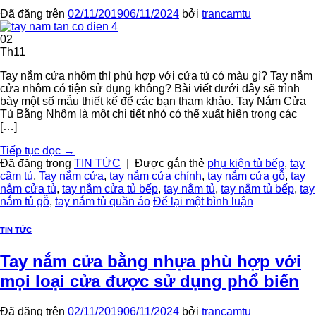
Đã đăng trên
02/11/2019
06/11/2024
bởi
trancamtu
02
Th11
Tay nắm cửa nhôm thì phù hợp với cửa tủ có màu gì? Tay nắm
cửa nhôm có tiện sử dụng không? Bài viết dưới đây sẽ trình
bày một số mẫu thiết kế để các bạn tham khảo. Tay Nắm Cửa
Tủ Bằng Nhôm là một chi tiết nhỏ có thể xuất hiện trong các
[…]
Tiếp tục đọc
→
Đã đăng trong
TIN TỨC
|
Được gắn thẻ
phụ kiện tủ bếp
,
tay
cầm tủ
,
Tay nắm cửa
,
tay nắm cửa chính
,
tay nắm cửa gỗ
,
tay
nắm cửa tủ
,
tay nắm cửa tủ bếp
,
tay nắm tủ
,
tay nắm tủ bếp
,
tay
nắm tủ gỗ
,
tay nắm tủ quần áo
Để lại một bình luận
TIN TỨC
Tay nắm cửa bằng nhựa phù hợp với
mọi loại cửa được sử dụng phổ biến
Đã đăng trên
02/11/2019
06/11/2024
bởi
trancamtu