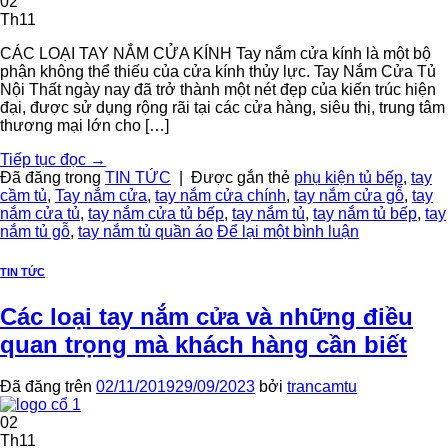
02
Th11
CÁC LOẠI TAY NẮM CỬA KÍNH Tay nắm cửa kính là một bộ
phận không thể thiếu của cửa kính thủy lực. Tay Nắm Cửa Tủ
Nội Thất ngày nay đã trở thành một nét đẹp của kiến trúc hiện
đại, được sử dụng rộng rãi tại các cửa hàng, siêu thị, trung tâm
thương mại lớn cho […]
Tiếp tục đọc
→
Đã đăng trong
TIN TỨC
|
Được gắn thẻ
phụ kiện tủ bếp
,
tay
cầm tủ
,
Tay nắm cửa
,
tay nắm cửa chính
,
tay nắm cửa gỗ
,
tay
nắm cửa tủ
,
tay nắm cửa tủ bếp
,
tay nắm tủ
,
tay nắm tủ bếp
,
tay
nắm tủ gỗ
,
tay nắm tủ quần áo
Để lại một bình luận
TIN TỨC
Các loại tay nắm cửa và những điều
quan trọng mà khách hàng cần biết
Đã đăng trên
02/11/2019
29/09/2023
bởi
trancamtu
02
Th11