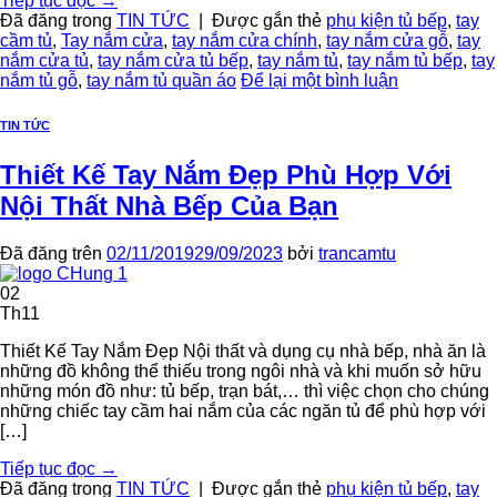
Tiếp tục đọc
→
Đã đăng trong
TIN TỨC
|
Được gắn thẻ
phụ kiện tủ bếp
,
tay
cầm tủ
,
Tay nắm cửa
,
tay nắm cửa chính
,
tay nắm cửa gỗ
,
tay
nắm cửa tủ
,
tay nắm cửa tủ bếp
,
tay nắm tủ
,
tay nắm tủ bếp
,
tay
nắm tủ gỗ
,
tay nắm tủ quần áo
Để lại một bình luận
TIN TỨC
Thiết Kế Tay Nắm Đẹp Phù Hợp Với
Nội Thất Nhà Bếp Của Bạn
Đã đăng trên
02/11/2019
29/09/2023
bởi
trancamtu
02
Th11
Thiết Kế Tay Nắm Đẹp Nội thất và dụng cụ nhà bếp, nhà ăn là
những đồ không thể thiếu trong ngôi nhà và khi muốn sở hữu
những món đồ như: tủ bếp, trạn bát,… thì việc chọn cho chúng
những chiếc tay cầm hai nắm của các ngăn tủ để phù hợp với
[…]
Tiếp tục đọc
→
Đã đăng trong
TIN TỨC
|
Được gắn thẻ
phụ kiện tủ bếp
,
tay