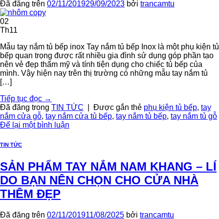
Đã đăng trên
02/11/2019
29/09/2023
bởi
trancamtu
02
Th11
Mẫu tay nắm tủ bếp inox Tay nắm tủ bếp Inox là một phụ kiện tủ
bếp quan trọng được rất nhiều gia đình sử dụng góp phần tạo
nên vẻ đẹp thẩm mỹ và tính tiện dụng cho chiếc tủ bếp của
mình. Vậy hiện nay trên thị trường có những mẫu tay nắm tủ
[…]
Tiếp tục đọc
→
Đã đăng trong
TIN TỨC
|
Được gắn thẻ
phụ kiện tủ bếp
,
tay
nắm cửa gỗ
,
tay nắm cửa tủ bếp
,
tay nắm tủ bếp
,
tay nắm tủ gỗ
Để lại một bình luận
TIN TỨC
SẢN PHẨM TAY NẮM NAM KHANG – LÍ
DO BẠN NÊN CHỌN CHO CỬA NHÀ
THÊM ĐẸP
Đã đăng trên
02/11/2019
11/08/2025
bởi
trancamtu