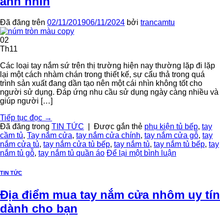
ánh nhìn
Đã đăng trên
02/11/2019
06/11/2024
bởi
trancamtu
02
Th11
Các loại tay nắm sứ trên thị trường hiện nay thường lặp đi lặp
lại một cách nhàm chán trong thiết kế, sự cẩu thả trong quá
trình sản xuất đang dần tạo nên một cái nhìn không tốt cho
người sử dụng. Đáp ứng nhu cầu sử dụng ngày càng nhiều và
giúp người […]
Tiếp tục đọc
→
Đã đăng trong
TIN TỨC
|
Được gắn thẻ
phụ kiện tủ bếp
,
tay
cầm tủ
,
Tay nắm cửa
,
tay nắm cửa chính
,
tay nắm cửa gỗ
,
tay
nắm cửa tủ
,
tay nắm cửa tủ bếp
,
tay nắm tủ
,
tay nắm tủ bếp
,
tay
nắm tủ gỗ
,
tay nắm tủ quần áo
Để lại một bình luận
TIN TỨC
Địa điểm mua tay nắm cửa nhôm uy tín
dành cho bạn