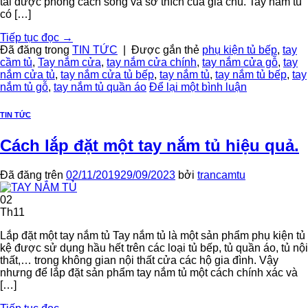
tải được phong cách sống và sở thích của gia chủ. Tay nắm tủ
có […]
Tiếp tục đọc
→
Đã đăng trong
TIN TỨC
|
Được gắn thẻ
phụ kiện tủ bếp
,
tay
cầm tủ
,
Tay nắm cửa
,
tay nắm cửa chính
,
tay nắm cửa gỗ
,
tay
nắm cửa tủ
,
tay nắm cửa tủ bếp
,
tay nắm tủ
,
tay nắm tủ bếp
,
tay
nắm tủ gỗ
,
tay nắm tủ quần áo
Để lại một bình luận
TIN TỨC
Cách lắp đặt một tay nắm tủ hiệu quả.
Đã đăng trên
02/11/2019
29/09/2023
bởi
trancamtu
02
Th11
Lắp đặt một tay nắm tủ Tay nắm tủ là một sản phẩm phụ kiện tủ
kệ được sử dụng hầu hết trên các loại tủ bếp, tủ quần áo, tủ nội
thất,… trong không gian nội thất cửa các hộ gia đình. Vậy
nhưng để lắp đặt sản phẩm tay nắm tủ một cách chính xác và
[…]