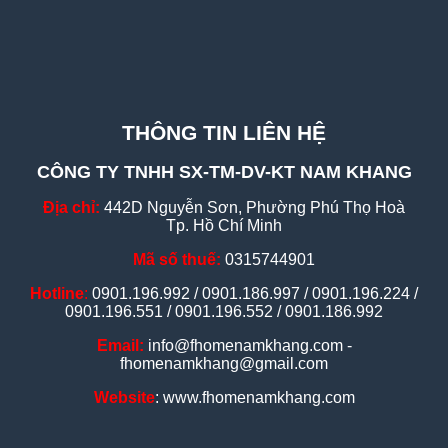
THÔNG TIN LIÊN HỆ
CÔNG TY TNHH SX-TM-DV-KT NAM KHANG
Địa chỉ:
442D Nguyễn Sơn, Phường Phú Thọ Hoà
Tp. Hồ Chí Minh
Mã số thuế:
0315744901
Hotline
:
0901.196.992 / 0901.186.997 / 0901.196.224 /
0901.196.551 / 0901.196.552 / 0901.186.992
Email:
info@fhomenamkhang.com -
fhomenamkhang@gmail.com
Website
: www.fhomenamkhang.com