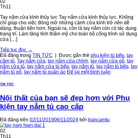
02
Th11
Tay nắm cửa kính thủy lực Tay nắm cửa kính thủy lực. Không
chỉ giúp cho việc đóng mở những cánh cửa kính trở nên dễ
dàng, thuận tiện hơn. Ngoài ra, còn là tay nắm còn có tác dụng
trang trí. Làm tăng tính thẩm mỹ cho toàn bộ công trình sử dụng
cửa […]
Tiếp tục đọc
→
Đã đăng trong
TIN TỨC
|
Được gắn thẻ
phụ kiện tủ bếp
,
tay
cầm tủ
,
Tay nắm cửa
,
tay nắm cửa chính
,
tay nắm cửa gỗ
,
tay
nắm cửa tủ
,
tay nắm cửa tủ bếp
,
tay nắm tủ
,
tay nắm tủ bếp
,
tay
nắm tủ gỗ
,
tay nắm tủ quần áo
Để lại một bình luận
TIN TỨC
Nội thất của bạn sẽ đẹp hơn với Phụ
kiện tay nắm tủ cao cấp
Đã đăng trên
02/11/2019
06/11/2024
bởi
trancamtu
02
Th11