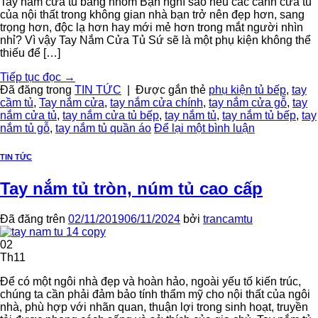
Tay nắm cửa tủ bằng nhôm Bạn nghĩ sao nếu các cánh cửa tủ
của nội thất trong không gian nhà bạn trở nên đẹp hơn, sang
trọng hơn, độc lạ hơn hay mới mẻ hơn trong mắt người nhìn
nhỉ? Vì vậy Tay Nắm Cửa Tủ Sứ sẽ là một phụ kiện không thể
thiếu để […]
Tiếp tục đọc
→
Đã đăng trong
TIN TỨC
|
Được gắn thẻ
phụ kiện tủ bếp
,
tay
cầm tủ
,
Tay nắm cửa
,
tay nắm cửa chính
,
tay nắm cửa gỗ
,
tay
nắm cửa tủ
,
tay nắm cửa tủ bếp
,
tay nắm tủ
,
tay nắm tủ bếp
,
tay
nắm tủ gỗ
,
tay nắm tủ quần áo
Để lại một bình luận
TIN TỨC
Tay nắm tủ tròn, núm tủ cao cấp
Đã đăng trên
02/11/2019
06/11/2024
bởi
trancamtu
02
Th11
Để có một ngôi nhà đẹp và hoàn hảo, ngoài yếu tố kiến trúc,
chúng ta cần phải đảm bảo tính thẩm mỹ cho nội thất của ngôi
nhà, phù hợp với nhãn quan, thuận lợi trong sinh hoạt, truyền