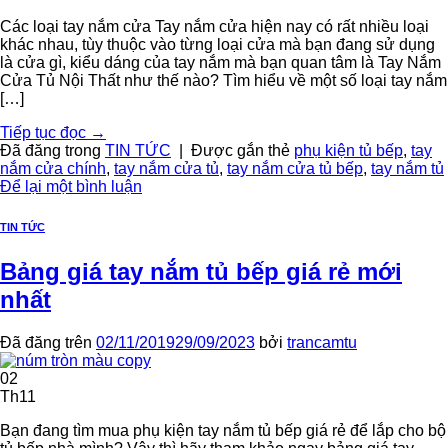
Các loại tay nắm cửa Tay nắm cửa hiện nay có rất nhiều loại
khác nhau, tùy thuộc vào từng loại cửa mà bạn đang sử dụng
là cửa gì, kiểu dáng của tay nắm mà bạn quan tâm là Tay Nắm
Cửa Tủ Nội Thất như thế nào? Tìm hiểu về một số loại tay nắm
[…]
Tiếp tục đọc
→
Đã đăng trong
TIN TỨC
|
Được gắn thẻ
phụ kiện tủ bếp
,
tay
nắm cửa chính
,
tay nắm cửa tủ
,
tay nắm cửa tủ bếp
,
tay nắm tủ
Để lại một bình luận
TIN TỨC
Bảng giá tay nắm tủ bếp giá rẻ mới
nhất
Đã đăng trên
02/11/2019
29/09/2023
bởi
trancamtu
02
Th11
Bạn đang tìm mua phụ kiện tay nắm tủ bếp giá rẻ để lắp cho bộ