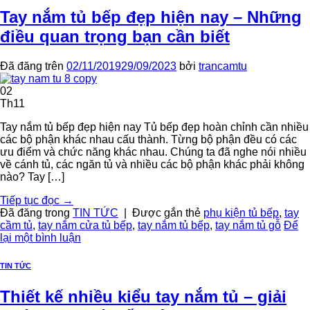
Tay nắm tủ bếp đẹp hiện nay – Những
điều quan trọng bạn cần biết
Đã đăng trên
02/11/2019
29/09/2023
bởi
trancamtu
02
Th11
Tay nắm tủ bếp đẹp hiện nay Tủ bếp đẹp hoàn chỉnh cần nhiều
các bộ phận khác nhau cấu thành. Từng bộ phận đều có các
ưu điểm và chức năng khác nhau. Chúng ta đã nghe nói nhiều
về cánh tủ, các ngăn tủ và nhiều các bộ phận khác phải không
nào? Tay […]
Tiếp tục đọc
→
Đã đăng trong
TIN TỨC
|
Được gắn thẻ
phụ kiện tủ bếp
,
tay
cầm tủ
,
tay nắm cửa tủ bếp
,
tay nắm tủ bếp
,
tay nắm tủ gỗ
Để
lại một bình luận
TIN TỨC
Thiết kế nhiều kiểu tay nắm tủ – giải