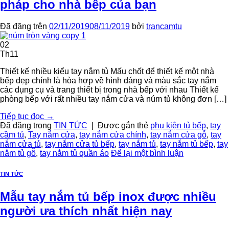
pháp cho nhà bếp của bạn
Đã đăng trên
02/11/2019
08/11/2019
bởi
trancamtu
02
Th11
Thiết kế nhiều kiểu tay nắm tủ Mấu chốt để thiết kế một nhà
bếp đẹp chính là hòa hợp về hình dáng và màu sắc tay nắm
các dụng cụ và trang thiết bị trong nhà bếp với nhau Thiết kế
phòng bếp với rất nhiều tay nắm cửa và núm tủ không đơn […]
Tiếp tục đọc
→
Đã đăng trong
TIN TỨC
|
Được gắn thẻ
phụ kiện tủ bếp
,
tay
cầm tủ
,
Tay nắm cửa
,
tay nắm cửa chính
,
tay nắm cửa gỗ
,
tay
nắm cửa tủ
,
tay nắm cửa tủ bếp
,
tay nắm tủ
,
tay nắm tủ bếp
,
tay
nắm tủ gỗ
,
tay nắm tủ quần áo
Để lại một bình luận
TIN TỨC
Mẫu tay nắm tủ bếp inox được nhiều
người ưa thích nhất hiện nay