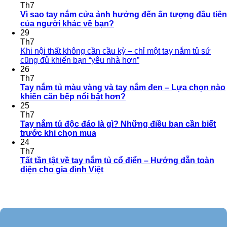
Th7
Vì sao tay nắm cửa ảnh hưởng đến ấn tượng đầu tiên
của người khác về bạn?
29
Th7
Khi nội thất không cần cầu kỳ – chỉ một tay nắm tủ sứ
cũng đủ khiến bạn “yêu nhà hơn”
26
Th7
Tay nắm tủ màu vàng và tay nắm đen – Lựa chọn nào
khiến căn bếp nổi bật hơn?
25
Th7
Tay nắm tủ độc đáo là gì? Những điều bạn cần biết
trước khi chọn mua
24
Th7
Tất tần tật về tay nắm tủ cổ điển – Hướng dẫn toàn
diện cho gia đình Việt