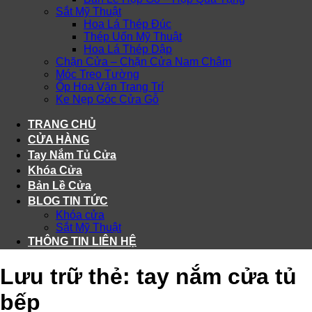
Sắt Mỹ Thuật
Hoa Lá Thép Đúc
Thép Uốn Mỹ Thuật
Hoa Lá Thép Dập
Chặn Cửa – Chặn Cửa Nam Châm
Móc Treo Tường
Ốp Hoa Văn Trang Trí
Ke Nẹp Góc Cửa Gỗ
TRANG CHỦ
CỬA HÀNG
Tay Nắm Tủ Cửa
Khóa Cửa
Bản Lề Cửa
BLOG TIN TỨC
Khóa cửa
Sắt Mỹ Thuật
THÔNG TIN LIÊN HỆ
Lưu trữ thẻ:
tay nắm cửa tủ
bếp