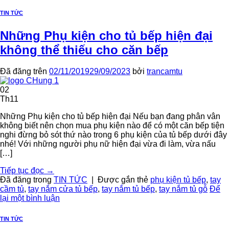
TIN TỨC
Những Phụ kiện cho tủ bếp hiện đại
không thể thiếu cho căn bếp
Đã đăng trên
02/11/2019
29/09/2023
bởi
trancamtu
02
Th11
Những Phụ kiện cho tủ bếp hiện đại Nếu bạn đang phân vân
không biết nên chọn mua phụ kiện nào để có một căn bếp tiện
nghi đừng bỏ sót thứ nào trong 6 phụ kiện của tủ bếp dưới đây
nhé! Với những người phụ nữ hiện đại vừa đi làm, vừa nấu
[…]
Tiếp tục đọc
→
Đã đăng trong
TIN TỨC
|
Được gắn thẻ
phụ kiện tủ bếp
,
tay
cầm tủ
,
tay nắm cửa tủ bếp
,
tay nắm tủ bếp
,
tay nắm tủ gỗ
Để
lại một bình luận
TIN TỨC