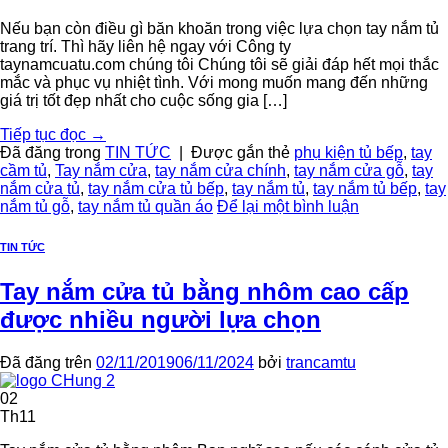
Nếu bạn còn điều gì băn khoăn trong việc lựa chọn tay nắm tủ
trang trí. Thì hãy liên hệ ngay với Công ty
taynamcuatu.com chúng tôi Chúng tôi sẽ giải đáp hết mọi thắc
mắc và phục vụ nhiệt tình. Với mong muốn mang đến những
giá trị tốt đẹp nhất cho cuộc sống gia […]
Tiếp tục đọc
→
Đã đăng trong
TIN TỨC
|
Được gắn thẻ
phụ kiện tủ bếp
,
tay
cầm tủ
,
Tay nắm cửa
,
tay nắm cửa chính
,
tay nắm cửa gỗ
,
tay
nắm cửa tủ
,
tay nắm cửa tủ bếp
,
tay nắm tủ
,
tay nắm tủ bếp
,
tay
nắm tủ gỗ
,
tay nắm tủ quần áo
Để lại một bình luận
TIN TỨC
Tay nắm cửa tủ bằng nhôm cao cấp
được nhiều người lựa chọn
Đã đăng trên
02/11/2019
06/11/2024
bởi
trancamtu
02
Th11