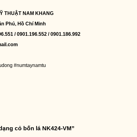
 KỸ THUẬT NAM KHANG
ân Phú, Hồ Chí Minh
96.551 / 0901.196.552 / 0901.186.992
ail.com
tudong #numtaynamtu
ủ dạng cỏ bốn lá NK424-VM”