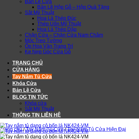
Bản Lề Cửa
Bản Lề Hộp Gỗ – Hộp Quà Tặng
Sắt Mỹ Thuật
Hoa Lá Thép Đúc
Thép Uốn Mỹ Thuật
Hoa Lá Thép Dập
Chặn Cửa – Chặn Cửa Nam Châm
Móc Treo Tường
Ốp Hoa Văn Trang Trí
Ke Nẹp Góc Cửa Gỗ
TRANG CHỦ
CỬA HÀNG
Tay Nắm Tủ Cửa
Khóa Cửa
Bản Lề Cửa
BLOG TIN TỨC
Khóa cửa
Sắt Mỹ Thuật
THÔNG TIN LIÊN HỆ
Trang chủ
/
Tay Nắm Tủ Cửa
/
Tay Nắm Tủ Cửa Hiện Đại