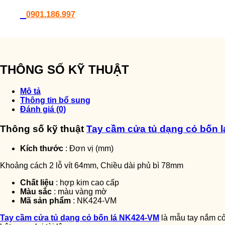
0901.186.997
THÔNG SỐ KỸ THUẬT
Mô tả
Thông tin bổ sung
Đánh giá (0)
Thông số kỹ thuật
Tay cầm cửa tủ dạng cỏ bốn 
Kích thước
: Đơn vị (mm)
Khoảng cách 2 lỗ vít 64mm, Chiều dài phủ bì 78mm
Chất liệu
: hợp kim cao cấp
Màu sắc
: màu vàng mờ
Mã sản phẩm
: NK424-VM
Tay cầm cửa tủ dạng cỏ bốn lá NK424-VM
là mẫu tay nắm cỏ