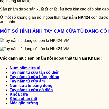
bật mang lại tài lộc.
Sản phẩm được sản xuất từ chất liệu hợp kim cao cấp bền đẹp, 
Ở một số không gian nội ngoại thất,
tay nắm NK424
còn được s
ánh nhìn.
MỘT SỐ HÌNH ẢNH TAY CẦM CỬA TỦ DẠNG CỎ 
Các danh mục sản phẩm nội ngoại thất tại Nam Khang:
Núm nắm cửa tủ
Tay nắm tủ cửa tân cổ điển
Tay nắm tủ cửa bằng đồng
Tay nắm tủ cửa âm
Núm cửa tủ bằng đồng
Tay nắm tủ cửa cổ điển
Khóa cửa
Khóa phân thể
Móc gắn tường