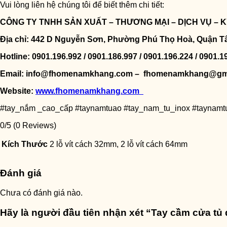
Vui lòng liên hệ chúng tôi để biết thêm chi tiết:
CÔNG TY TNHH SẢN XUẤT – THƯƠNG MẠI – DỊCH VỤ –
Địa chỉ: 442 D Nguyễn Sơn, Phường Phú Thọ Hoà, Quận T
Hotline: 0901.196.992 / 0901.186.997 / 0901.196.224 / 0901.1
Email: info@fhomenamkhang.com – fhomenamkhang@gm
Website:
www.fhomenamkhang.com
#tay_nắm _cao_cấp #taynamtuao #tay_nam_tu_inox #taynam
0/5
(0 Reviews)
Kích Thước
2 lỗ vít cách 32mm, 2 lỗ vít cách 64mm
Đánh giá
Chưa có đánh giá nào.
Hãy là người đầu tiên nhận xét “Tay cầm cửa t