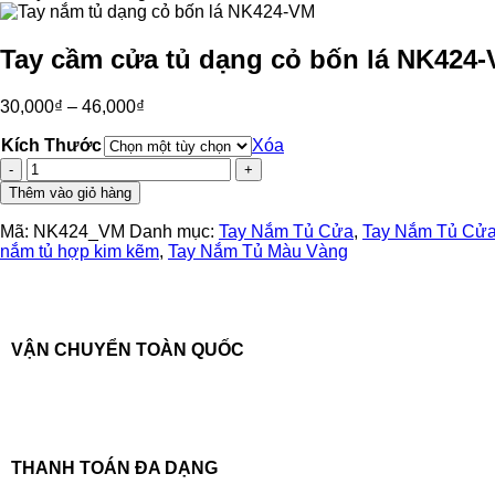
Tay cầm cửa tủ dạng cỏ bốn lá NK424
30,000
₫
–
46,000
₫
Kích Thước
Xóa
Tay
cầm
Thêm vào giỏ hàng
cửa
tủ
Mã:
NK424_VM
Danh mục:
Tay Nắm Tủ Cửa
,
Tay Nắm Tủ Cửa
dạng
nắm tủ hợp kim kẽm
,
Tay Nắm Tủ Màu Vàng
cỏ
bốn
lá
NK424-
VM
VẬN CHUYỂN TOÀN QUỐC
số
lượng
THANH TOÁN ĐA DẠNG