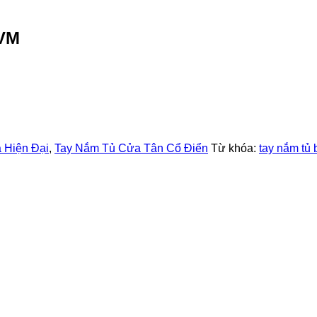
-VM
 Hiện Đại
,
Tay Nắm Tủ Cửa Tân Cổ Điển
Từ khóa:
tay nắm tủ 