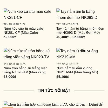
TAY NẮM TỦ CỬA
TAY NẮM TỦ CỬA
Núm kéo cửa tủ màu cafe
Tay nắm âm tủ bằng nhôm đen
NK281-CF (Màu Cafe)
mờ NK093-D (Màu Đen Mờ)
52,000
₫
46,400
₫
–
95,000
₫
TAY NẮM TỦ CỬA
TAY NẮM TỦ CỬA
Núm tròn bằng sứ trắng viền
Núm nắm tủ đầu vuông
vàng NK020-TV (Màu vàng)
NK219-VM (Màu Vàng Mờ)
68,000
₫
55,100
₫
TIN TỨC NỔI BẬT