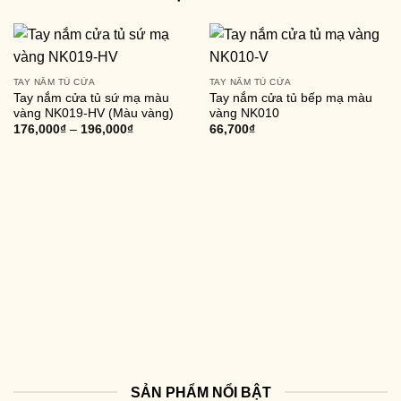
TAY NẮM TỦ CỬA
TAY NẮM TỦ CỬA
Tay nắm cửa tủ sứ mạ màu
Tay nắm cửa tủ bếp mạ màu
vàng NK019-HV (Màu vàng)
vàng NK010
176,000
₫
–
196,000
₫
66,700
₫
SẢN PHẨM NỔI BẬT