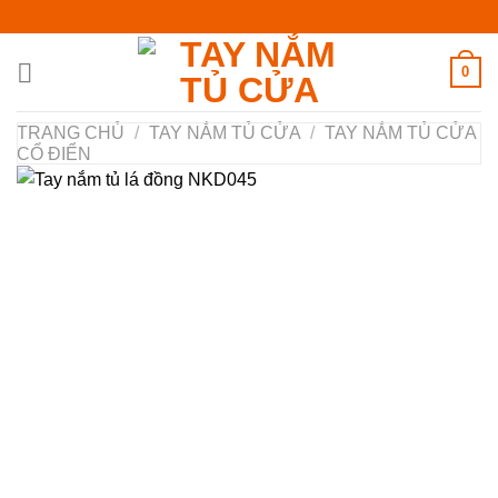
Chuyển
đến
nội
0
dung
TRANG CHỦ
/
TAY NẮM TỦ CỬA
/
TAY NẮM TỦ CỬA
CỔ ĐIỂN