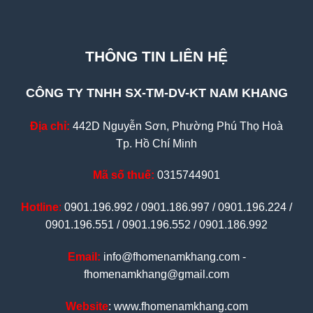
THÔNG TIN LIÊN HỆ
CÔNG TY TNHH SX-TM-DV-KT NAM KHANG
Địa chỉ:
442D Nguyễn Sơn, Phường Phú Thọ Hoà
Tp. Hồ Chí Minh
Mã số thuế:
0315744901
Hotline
:
0901.196.992 / 0901.186.997 / 0901.196.224 /
0901.196.551 / 0901.196.552 / 0901.186.992
Email:
info@fhomenamkhang.com -
fhomenamkhang@gmail.com
Website
: www.fhomenamkhang.com