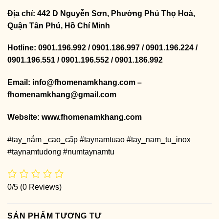
Địa chỉ: 442 D Nguyễn Sơn, Phường Phú Thọ Hoà,
Quận Tân Phú, Hồ Chí Minh
Hotline: 0901.196.992 / 0901.186.997 / 0901.196.224 /
0901.196.551 / 0901.196.552 / 0901.186.992
Email: info@fhomenamkhang.com –
fhomenamkhang@gmail.com
Website:
www.fhomenamkhang.com
#tay_nắm _cao_cấp #taynamtuao #tay_nam_tu_inox
#taynamtudong #numtaynamtu
0/5
(0 Reviews)
SẢN PHẨM TƯƠNG TỰ