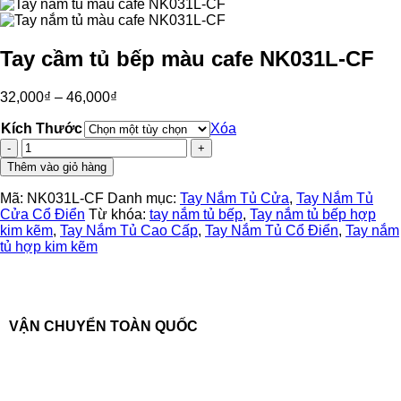
Tay cầm tủ bếp màu cafe NK031L-CF
32,000
₫
–
46,000
₫
Kích Thước
Xóa
Tay
cầm
Thêm vào giỏ hàng
tủ
bếp
Mã:
NK031L-CF
Danh mục:
Tay Nắm Tủ Cửa
,
Tay Nắm Tủ
màu
Cửa Cổ Điển
Từ khóa:
tay nắm tủ bếp
,
Tay nắm tủ bếp hợp
cafe
kim kẽm
,
Tay Nắm Tủ Cao Cấp
,
Tay Nắm Tủ Cổ Điển
,
Tay nắm
NK031L-
tủ hợp kim kẽm
CF
số
lượng
VẬN CHUYỂN TOÀN QUỐC