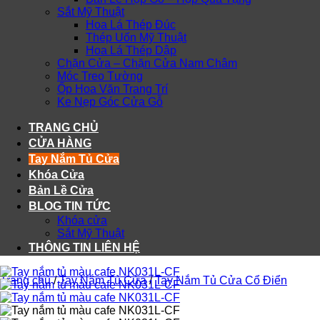
Sắt Mỹ Thuật
Hoa Lá Thép Đúc
Thép Uốn Mỹ Thuật
Hoa Lá Thép Dập
Chặn Cửa – Chặn Cửa Nam Châm
Móc Treo Tường
Ốp Hoa Văn Trang Trí
Ke Nẹp Góc Cửa Gỗ
TRANG CHỦ
CỬA HÀNG
Tay Nắm Tủ Cửa
Khóa Cửa
Bản Lề Cửa
BLOG TIN TỨC
Khóa cửa
Sắt Mỹ Thuật
THÔNG TIN LIÊN HỆ
Trang chủ
/
Tay Nắm Tủ Cửa
/
Tay Nắm Tủ Cửa Cổ Điển