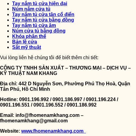
Tay nắm tủ cửa hiện đại
Núm nắm cửa tủ
Tay nắm tủ cửa tân cổ điển
Tay nắm tủ cửa bằng đồng
Tay nắm tủ cửa âm
Núm cửa tủ bằng đồng
Khóa phân thể
Bản lề cửa
Sắt mỹ thuật
Vui lòng liên hệ chúng tôi để biết thêm chi tiết:
CÔNG TY TNHH SẢN XUẤT – THƯƠNG MẠI – DỊCH VỤ –
KỸ THUẬT NAM KHANG
Địa chỉ: 442 D Nguyễn Sơn, Phường Phú Thọ Hoà, Quận
Tân Phú, Hồ Chí Minh
Hotline: 0901.196.992 / 0901.186.997 / 0901.196.224 /
0901.196.551 / 0901.196.552 / 0901.186.992
Email: info@fhomenamkhang.com –
fhomenamkhang@gmail.com
Website:
www.fhomenamkhang.com