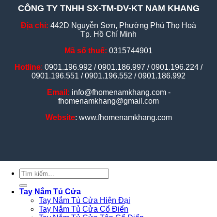
CÔNG TY TNHH SX-TM-DV-KT NAM KHANG
Địa chỉ:
442D Nguyễn Sơn, Phường Phú Thọ Hoà
Tp. Hồ Chí Minh
Mã số thuế:
0315744901
Hotline
:
0901.196.992 / 0901.186.997 / 0901.196.224 /
0901.196.551 / 0901.196.552 / 0901.186.992
Email:
info@fhomenamkhang.com -
fhomenamkhang@gmail.com
Website
: www.fhomenamkhang.com
Tìm
kiếm:
Tay Nắm Tủ Cửa
Tay Nắm Tủ Cửa Hiện Đại
Tay Nắm Tủ Cửa Cổ Điển