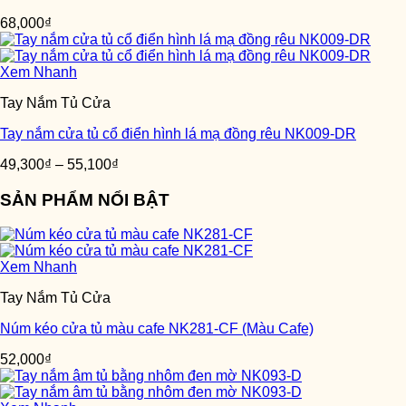
68,000
₫
Xem Nhanh
Tay Nắm Tủ Cửa
Tay nắm cửa tủ cổ điển hình lá mạ đồng rêu NK009-DR
49,300
₫
–
55,100
₫
SẢN PHẨM NỔI BẬT
Xem Nhanh
Tay Nắm Tủ Cửa
Núm kéo cửa tủ màu cafe NK281-CF (Màu Cafe)
52,000
₫