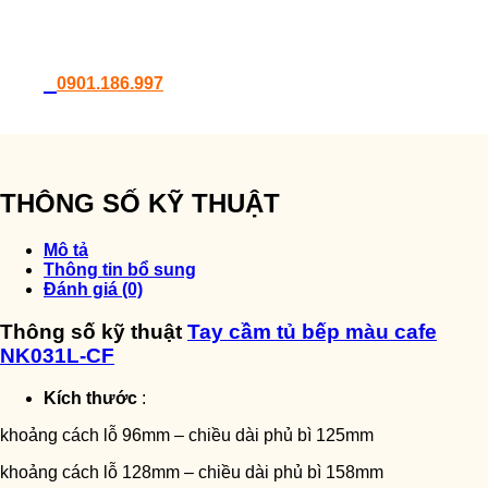
0901.186.997
THÔNG SỐ KỸ THUẬT
Mô tả
Thông tin bổ sung
Đánh giá (0)
Thông số kỹ thuật
Tay cầm tủ bếp màu cafe
NK031L-CF
Kích thước
:
khoảng cách lỗ 96mm – chiều dài phủ bì 125mm
khoảng cách lỗ 128mm – chiều dài phủ bì 158mm