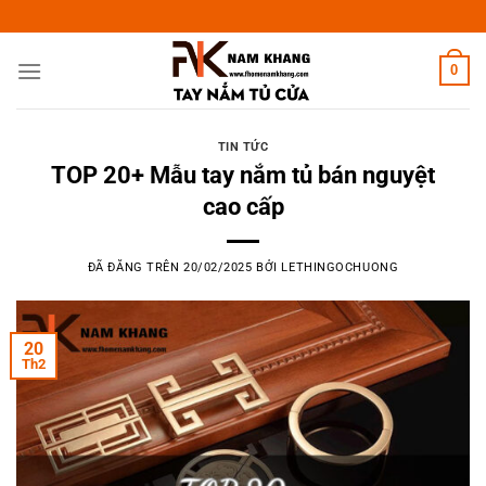
Chuyển
đến
nội
0
dung
TIN TỨC
TOP 20+ Mẫu tay nắm tủ bán nguyệt
cao cấp
ĐÃ ĐĂNG TRÊN
20/02/2025
BỞI
LETHINGOCHUONG
20
Th2