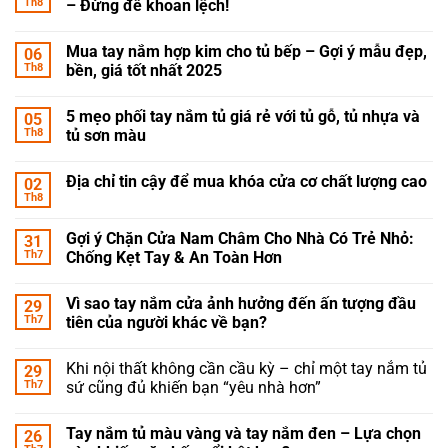
Th8
– Đừng để khoan lệch!
Mua tay nắm hợp kim cho tủ bếp – Gợi ý mẫu đẹp,
06
Th8
bền, giá tốt nhất 2025
5 mẹo phối tay nắm tủ giá rẻ với tủ gỗ, tủ nhựa và
05
Th8
tủ sơn màu
Địa chỉ tin cậy để mua khóa cửa cơ chất lượng cao
02
Th8
Gợi ý Chặn Cửa Nam Châm Cho Nhà Có Trẻ Nhỏ:
31
Th7
Chống Kẹt Tay & An Toàn Hơn
Vì sao tay nắm cửa ảnh hưởng đến ấn tượng đầu
29
Th7
tiên của người khác về bạn?
Khi nội thất không cần cầu kỳ – chỉ một tay nắm tủ
29
Th7
sứ cũng đủ khiến bạn “yêu nhà hơn”
Tay nắm tủ màu vàng và tay nắm đen – Lựa chọn
26